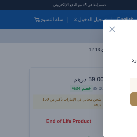
خصم إضافي 5٪ مع الدفع الإلكتروني
English
تسجيل الدخول
سلة التسوق
Baseus المغناطيسي حامل هاتف السيارة المحمول جبل قوس شفط سلسلة آذان صغيرة آيفون 13 12 11 X 8 7 سامسونج 360 درجة مغناطيس حامل عمودي نوع أسود
رد
وارات سيارات
59.00
درهم
تف السيارة
89.00
خصم
34%
 آذان
شحن مجاني في الإمارات بأكثر من 150
درهم
فون 13 12 11 X 8 7 سامسونج
ي نوع
End of Life Product