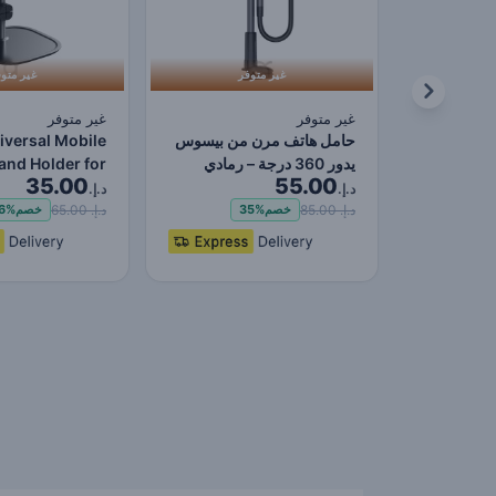
غير متوفر
غير متو
غير متوفر
غير متوفر
حامل هاتف مرن من بيسوس
iversal Mobile
يدور 360 درجة – رمادي
and Holder for
35.00
55.00
داكن، بذراع طويلة ق…
one iPad Flexi…
د.إ.
د.إ.
د.إ. 85.00
د.إ. 65.00
خصم
35%
خصم
6%