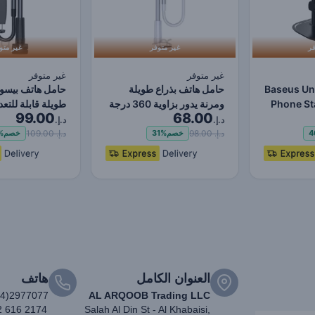
فر
غير متوفر
غير متو
غير متوفر
غير متوفر
Baseus Un
حامل هاتف بذراع طويلة
حامل هاتف بيسو
Phone St
ومرنة يدور بزاوية 360 درجة
طويلة قابلة للتع
99.00
68.00
iPh
من بيسوس – مشبك…
هاتف كسول بمش
د.إ.
د.إ.
د.إ. 98.00
د.إ. 109.00
4
خصم
31%
خصم
%
العنوان الكامل
هاتف
04)2977077
AL ARQOOB Trading LLC
2 616 2174
Salah Al Din St - Al Khabaisi,