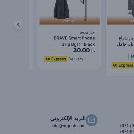
فر
غير متوفر
غير متوفر
Halo Series 2
س بذراع
BRAVE Smart Phone
قطعة /الحزمة حل
24.00
ديل، حامل
Grip Bg111 Black
مغناطيسية رقيق
د.إ.
30.00
بك،…
د.إ.
د.إ. 54.00
خصم
6%
9
البريد الإلكتروني
info@arqoob.com
+971 (
+971 5