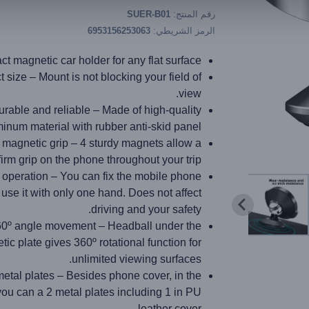
رقم المنتج:
SUER-B01
الرمز الشريطي:
6953156253063
t magnetic car holder for any flat surface
size – Mount is not blocking your field of
view.
urable and reliable – Made of high-quality
inum material with rubber anti-skid panel.
 magnetic grip – 4 sturdy magnets allow a
firm grip on the phone throughout your trip.
operation – You can fix the mobile phone
use it with only one hand. Does not affect
driving and your safety.
0º angle movement – Headball under the
ic plate gives 360º rotational function for
unlimited viewing surfaces.
metal plates – Besides phone cover, in the
you can a 2 metal plates including 1 in PU
leather cover.