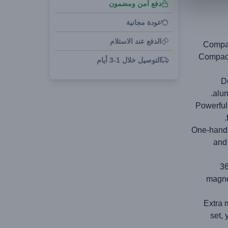
دفع آمن ومضمون
عودة مجانية
الدفع عند الاستلام
Compac
Compact 
التوصيل خلال 1-3 أيام
D
alum
Powerful
One-hand 
and 
36
magnet
Extra 
set, 