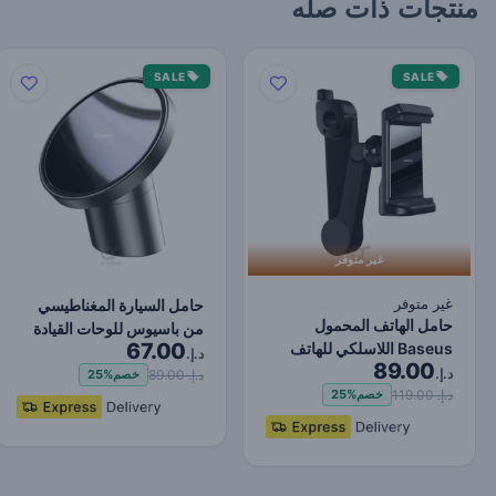
منتجات ذات صله
SALE
SALE
غير متوفر
غير متوفر
حامل السيارة المغناطيسي
حامل الهاتف المحمول
من باسيوس للوحات القيادة
67.00
Baseus اللاسلكي للهاتف
ومخارج الهواء (…
د.إ.
89.00
للسيارة مع دوران 360…
د.إ.
د.إ. 89.00
خصم
25%
د.إ. 119.00
خصم
25%