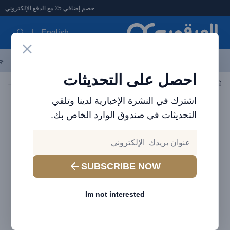
لعرقوب - متجر الإلكترونيات في الإمارات
خصم إضافي 5٪ مع الدفع الإلكتروني
English
آخر العروض
احدث المنتجات
العلامات التجارية
الأكثر مبيعاً
جم
احصل على التحديثات
اكسسوارات السيارات
حامل وماسك الموبايل والتابلت
اشترك في النشرة الإخبارية لدينا وتلقي
التحديثات في صندوق الوارد الخاص بك.
SUBSCRIBE NOW
Im not interested