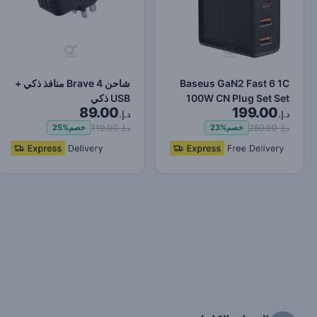
Baseus GaN2 Fast 6 1C
شاحن Brave 4 منافذ ذكي +
100W CN Plug Set Set
USB ذكي
89.00
199.00
(مع Type-C إلى Type-C…
د.إ.
د.إ.
د.إ. 259.00
د.إ. 119.00
خصم
23%
خصم
25%