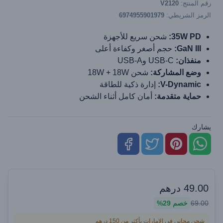
رقم المنتج:
V2120
الرمز الشريطي:
6974955901979
35W PD:
شحن سريع للأجهزة
GaN III:
حجم أصغر وكفاءة أعلى
منفذان:
USB-C وUSB-A
وضع المشاركة:
شحن 18W + 18W
V-Dynamic:
إدارة ذكية للطاقة
حماية متقدمة:
أمان كامل أثناء الشحن
يشارك
49.00
درهم
69.00
خصم
29%
شحن مجاني في الإمارات بأكثر من 150 درهم