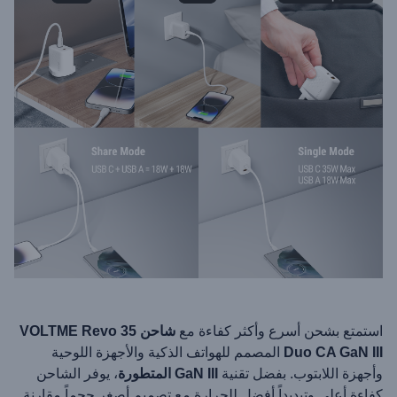
استمتع بشحن أسرع وأكثر كفاءة مع
شاحن VOLTME Revo 35
Duo CA GaN III
المصمم للهواتف الذكية والأجهزة اللوحية
وأجهزة اللابتوب. بفضل تقنية
GaN III المتطورة
، يوفر الشاحن
كفاءة أعلى وتبديداً أفضل للحرارة مع تصميم أصغر حجماً مقارنة