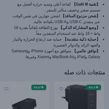
【تقنية GaN III】
كفاءة أعلى وتبديد حرارة أفضل مع
تصميم صغير وخفيف مثالي للسفر.
【شحن مزدوج المنافذ】
اشحن جهازين في نفس الوقت
عبر منفذي USB-C وUSB-A بكفاءة عالية.
【وضع المشاركة الذكي】
يوزع الطاقة تلقائياً بقدرة 18
واط + 18 واط عند استخدام المنفذين معاً.
【حماية ذكية متقدمة】
حماية ضد ارتفاع الحرارة والتيار
والجهد الزائد والدوائر القصيرة.
【توافق عالمي】
متوافق مع أجهزة iPhone وSamsung
Galaxy وiPad وMacBook Air وXiaomi وغيرها.
منتجات ذات صله
SALE
SALE