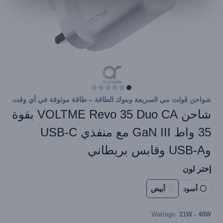
شواحن ڤولت مي السريعة وبنوك الطاقة – طاقة موثوقة في أي وقت
شاحن VOLTME Revo 35 Duo CA بقوة
35 واط GaN III مع منفذي USB-C
وUSB-A وقابس بريطاني
إختر لون
أسود
أبيض
Wattage:
21W - 40W