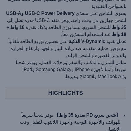
بالشواحن التقليدية.
يحتوي الشاحن على منفذي
USB-C Power Delivery وUSB-A
لشحن جهازين في وقت واحد. يوفر منفذ USB-C قدرة تصل إلى
35 واط
للشحن السريع، بينما يوزع الطاقة بذكاء بقدرة
18 واط +
18 واط
عند استخدام المنفذين معاً.
تعمل تقنية
V-Dynamic الذكية
على تحسين توزيع الطاقة تلقائياً
مع توفير حماية متقدمة ضد زيادة التيار والجهد وارتفاع الحرارة
والدوائر القصيرة والشحن الزائد.
مثالي للمنزل والمكتب والسفر ورحلات العمل، ويوفر شحناً
سريعاً وآمناً لأجهزة iPhone وSamsung Galaxy وiPad
وMacBook Air وXiaomi وغيرها.
HIGHLIGHTS
【شحن سريع PD بقدرة 35 واط】
يوفر شحناً سريعاً
للهواتف والأجهزة اللوحية وأجهزة اللابتوب لتقليل وقت
الانتظار.