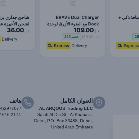
حن Brave 4 منافذ ذكي +
BRAVE Dual Charger
شاحن جداري برا
Dock مع الضوء الأزرق لوحدة
لشحن الأجهزة عب
36.00
109.00
التحكم اللاسلكية P…
بقوة ٢٤ واط…
د.إ.
د.إ.
د.إ. 139.00
2
خصم
22%
العنوان الكامل
هاتف
04)2977077
AL ARQOOB Trading LLC
2 616 2174
Salah Al Din St - Al Khabaisi,
Deira, P.O. Box 33488, Dubai,
United Arab Emirates