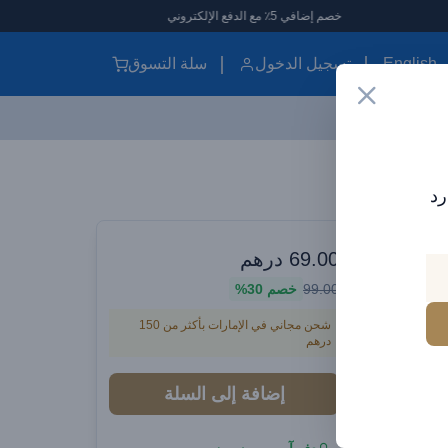
خصم إضافي 5٪ مع الدفع الإلكتروني
English
تسجيل الدخول
سلة التسوق
شاحن حائط BRAVE GaN بقدرة 30 واط بمنفذ USB وUSB-C مع كابل Type-C بقوة 60 واط – شاحن سريع مزدوج (BTC-42)
رد
يقتك الأنيقة
شاحن حائط BRAVE GaN بقدرة 30 واط
69.00
درهم
99.00
خصم
30%
 وUSB-C مع كابل Type-C
شحن مجاني في الإمارات بأكثر من 150
دوج
درهم
إضافة إلى السلة