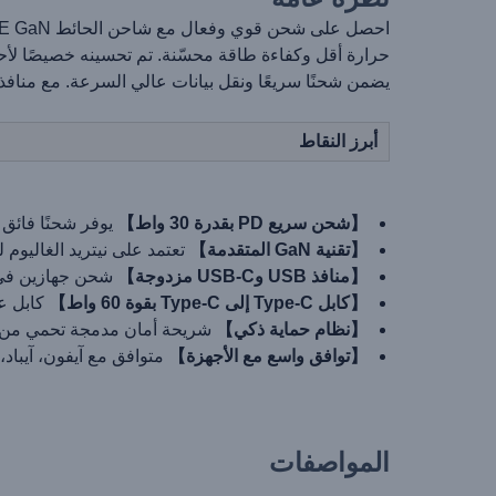
يضمن شحنًا سريعًا ونقل بيانات عالي السرعة. مع منافذ م
أبرز النقاط
【شحن سريع PD بقدرة 30 واط】
يوفر شحنًا فائق السرعة ومستقرً
【تقنية GaN المتقدمة】
تعتمد على نيتريد الغاليوم 
【منافذ USB وUSB-C مزدوجة】
شحن جهازين في و
【كابل Type-C إلى Type-C بقوة 60 واط】
كابل عا
【نظام حماية ذكي】
شريحة أمان مدمجة تحمي من زياد
【توافق واسع مع الأجهزة】
متوافق مع آيفون، آيباد
المواصفات