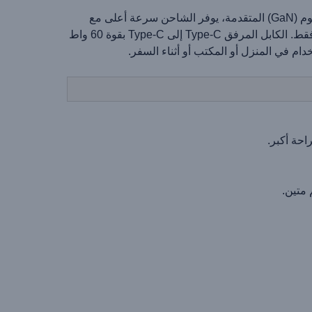
احصل على شحن قوي وفعال مع شاحن الحائط BRAVE GaN بقدرة 30 واط بمنفذي USB وUSB-C. بفضل تقنية نيتريد الغاليوم (GaN) المتقدمة، يوفر الشاحن سرعة أعلى مع
حرارة أقل وكفاءة طاقة محسّنة. تم تحسينه خصيصًا لأحدث أجهزة الآيفون، حيث يشحن iPhone 17 حتى 55٪ خلال 30 دقيقة فقط. الكابل المرفق Type-C إلى Type-C بقوة 60 واط
دام في المنزل أو المكتب أو أثناء السفر.
 متين.