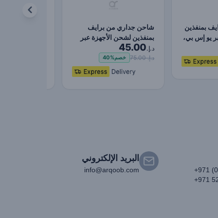
يف بمنفذين
شاحن جداري من برايف
ر يو إس بي،
بمنفذين لشحن الأجهزة عبر
47.00
45.00
منفذ يو إس بي، بقوة…
أ + ١ يو إ…
د.إ.
د.إ.
د.إ. 75.00
د.إ. 77.00
خصم
40%
خصم
9%
البريد الإلكتروني
info@arqoob.com
+971 (
+971 5