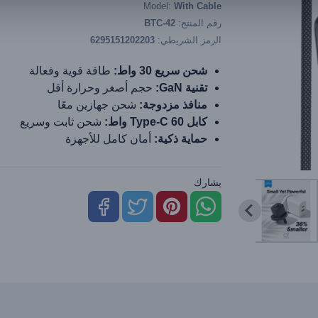
Model:
With Cable
رقم المنتج:
BTC-42
الرمز الشريطي:
6295151202203
شحن سريع 30 واط:
طاقة قوية وفعالة
تقنية GaN:
حجم أصغر وحرارة أقل
منافذ مزدوجة:
شحن جهازين معًا
كابل Type-C 60 واط:
شحن ثابت وسريع
حماية ذكية:
أمان كامل للأجهزة
يشارك