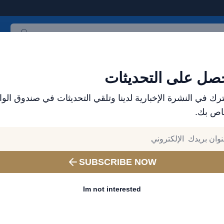
ث المنتجات
العلامات التجارية
الأكثر مبيعاً
جميع المنتجات
صل على التحديثات
رك في النشرة الإخبارية لدينا وتلقي التحديثات في صندوق الوا
اص بك.
ملحقات الجوال من بريف للأجهزة المحمولة – اشحن بطر
بمنفذ USB
SUBSCRIBE NOW
بقوة 60 واط – شاحن سريع مز
(BTC-42)
Im not interested
Wattage:
21W - 40W
Plug:
UK