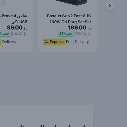
Baseus GaN2 Fast 6 1C
شا
100W CN Plug Set Set
USB ذكي
89.00
199.00
(مع Type-C إلى Type-C…
د.إ.
د.إ.
د.إ. 259.00
د.إ. 119.00
خصم
23%
خصم
5%