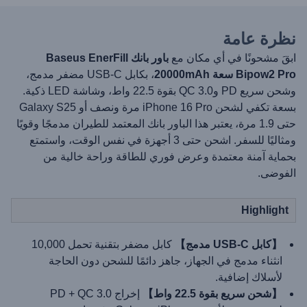
نظرة عامة
ابقَ مشحونًا في أي مكان مع
باور بانك Baseus EnerFill
Bipow2 Pro سعة 20000mAh
، بكابل USB-C مضفر مدمج،
وشحن سريع PD وQC 3.0 بقوة 22.5 واط، وشاشة LED ذكية.
بسعة تكفي لشحن iPhone 16 Pro مرة ونصف أو Galaxy S25
حتى 1.9 مرة، يعتبر هذا الباور بانك المعتمد للطيران مدمجًا وقويًا
ومثاليًا للسفر. اشحن حتى 3 أجهزة في نفس الوقت، واستمتع
بحماية آمنة معتمدة وعرض فوري للطاقة وراحة خالية من
الفوضى.
Highlight
【كابل USB-C مدمج】
كابل مضفر بتقنية تحمل 10,000
انثناء مدمج في الجهاز، جاهز دائمًا للشحن دون الحاجة
لأسلاك إضافية.
【شحن سريع بقوة 22.5 واط】
إخراج PD + QC 3.0