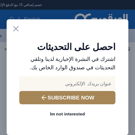
لعرقوب - متجر الإلكترونيات في الإمارات
خصم إضافي 5٪ مع الدفع الإلكتروني
English
آخر العروض
احدث المنتجات
العلامات التجارية
الأكثر مبيعاً
جم
احصل على التحديثات
اكسسوارات الجوال
باوربانك
اشترك في النشرة الإخبارية لدينا وتلقي
التحديثات في صندوق الوارد الخاص بك.
SUBSCRIBE NOW
Im not interested