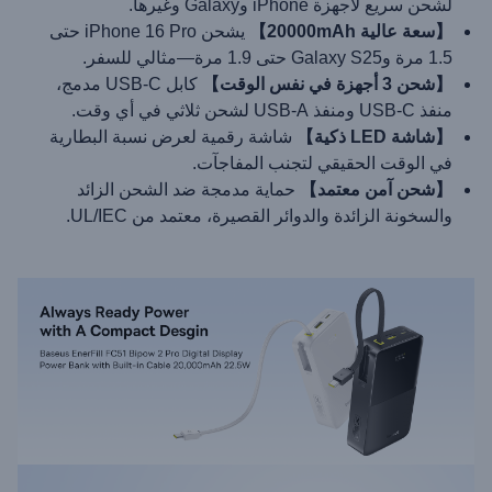
لشحن سريع لأجهزة iPhone وGalaxy وغيرها.
【سعة عالية 20000mAh】
يشحن iPhone 16 Pro حتى
1.5 مرة وGalaxy S25 حتى 1.9 مرة—مثالي للسفر.
【شحن 3 أجهزة في نفس الوقت】
كابل USB-C مدمج،
منفذ USB-C ومنفذ USB-A لشحن ثلاثي في أي وقت.
【شاشة LED ذكية】
شاشة رقمية لعرض نسبة البطارية
في الوقت الحقيقي لتجنب المفاجآت.
【شحن آمن معتمد】
حماية مدمجة ضد الشحن الزائد
والسخونة الزائدة والدوائر القصيرة، معتمد من UL/IEC.