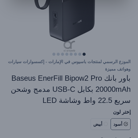
الموزع الرسمي لمنتجات باسيوس في الإمارات - إكسسوارات سيارات
وهواتف مميزة
باور بانك Baseus EnerFill Bipow2 Pro
20000mAh بكابل USB-C مدمج وشحن
سريع 22.5 واط وشاشة LED
إختر لون
أسود
أبيض