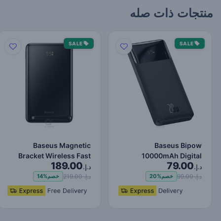
منتجات ذات صله
SALE
SALE
Baseus Magnetic
Baseus Bipow
Bracket Wireless Fast
10000mAh Digital
189.00
79.00
Charge Power Bank
Display Power Bank,
د.إ.
د.إ.
10000mAh…
20W Fast Charg…
د.إ. 99.00
د.إ. 219.00
خصم
20%
خصم
14%