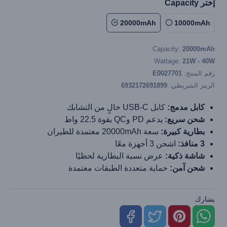
إختر Capacity
20000mAh
10000mAh
Capacity:
20000mAh
Wattage:
21W - 40W
رقم المنتج:
E0027701
الرمز الشريطي:
6932172691899
كابل مدمج:
كابل USB-C خالٍ من التشابك
شحن سريع:
يدعم PD وQC بقوة 22.5 واط
بطارية كبيرة:
سعة 20000mAh معتمدة للطيران
3 منافذ:
اشحن 3 أجهزة معًا
شاشة ذكية:
عرض نسبة البطارية لحظيًا
شحن آمن:
حماية متعددة الطبقات معتمدة
يشارك