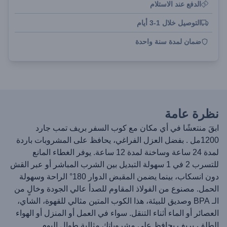
الدفع عند الاستلام
التوصيل خلال 1-3 أيام
ضمان لمدة سنة واحدة
نظرة عامة
ابقَ منتعشًا في أي مكان مع كوب السفر بريف تمب جارد
1200مل . بفضل العزل الفراغي، يحافظ على المشروبات باردة
لمدة 24 ساعة وساخنة لمدة 12 ساعة. يوفر الغطاء المانع
للتسرب 2 في 1 سهولة التبديل بين الشرب المباشر أو عبر القش
دون انسكاب، بينما يضمن المقبض الدوار 180° الراحة وسهولة
الحمل. مصنوع من الفولاذ المقاوم للصدأ عالي الجودة وخالٍ من
الـ BPA وصديق للبيئة، هذا الكوب المتين مثالي للقهوة، الشاي،
العصائر أو الماء أثناء التنقل. سواء في العمل أو المنزل أو الهواء
الطلق، بريف يحافظ على مشروباتك مثالية طوال اليوم.