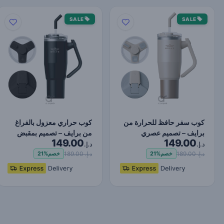
SALE
SALE
كوب سفر حافظ للحرارة من
كوب حراري معزول بالفراغ
برايف – تصميم عصري
من برايف – تصميم بمقبض
149.00
149.00
بمقبض دوار 180°، يحفظ…
دوار 180°، يحفظ ا…
د.إ.
د.إ.
د.إ. 189.00
د.إ. 189.00
خصم
21%
خصم
21%