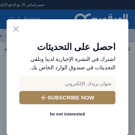
لعرقوب - متجر الإلكترونيات في الإمارات
خصم إضافي 5٪ مع الدفع الإلكتروني
English
آخر العروض
احدث المنتجات
العلامات التجارية
الأكثر مبيعاً
جم
احصل على التحديثات
أدوات الشرب
أكواب معزولة - أكواب سفر
اشترك في النشرة الإخبارية لدينا وتلقي
التحديثات في صندوق الوارد الخاص بك.
SUBSCRIBE NOW
Im not interested