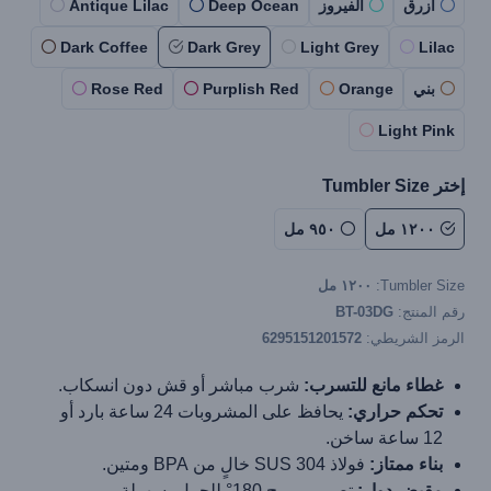
أزرق
الفيروز
Deep Ocean
Antique Lilac
Dark Coffee
Dark Grey
Light Grey
Lilac
بني
Orange
Purplish Red
Rose Red
Light Pink
إختر Tumbler Size
١٢٠٠ مل
٩٥٠ مل
Tumbler Size:
١٢٠٠ مل
رقم المنتج:
BT-03DG
الرمز الشريطي:
6295151201572
غطاء مانع للتسرب:
شرب مباشر أو قش دون انسكاب.
تحكم حراري:
يحافظ على المشروبات 24 ساعة بارد أو
12 ساعة ساخن.
بناء ممتاز:
فولاذ SUS 304 خالٍ من BPA ومتين.
مقبض دوار:
تصميم مريح 180° للحمل بسهولة.