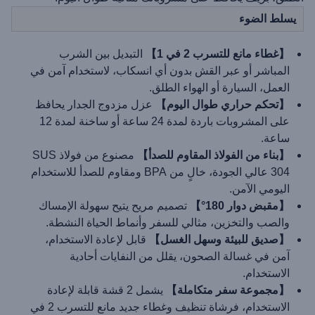
يسلط الضوء
【غطاء مانع للتسرب 2 في 1】
التبديل بين الشرب
المباشر أو عبر القش بدون أي انسكاب، لاستخدام آمن في
العمل، السيارة أو الهواء الطلق.
【تحكم حراري طوال اليوم】
عزل مزدوج الجدار يحافظ
على المشروبات باردة لمدة 24 ساعة أو ساخنة لمدة 12
ساعة.
【بناء من الفولاذ المقاوم للصدأ】
مصنوع من فولاذ SUS
304 عالي الجودة، خالٍ من BPA ومقاوم للصدأ للاستخدام
اليومي الآمن.
【مقبض دوار 180°】
تصميم مريح يتيح سهولة الإمساك
والصب والتخزين، مثالي للسفر وأنماط الحياة النشطة.
【صديق للبيئة وسهل الغسل】
قابل لإعادة الاستخدام،
آمن في غسالة الصحون، يقلل من النفايات أحادية
الاستخدام.
【مجموعة سفر متكاملة】
يشمل 2 قشة قابلة لإعادة
الاستخدام، فرشاة تنظيف وغطاء جديد مانع للتسرب 2 في