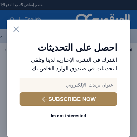
لعرقوب - متجر الإلكترونيات في الإمارات
خصم إضافي 5٪ مع الدفع الإلكتروني
English
آخر العروض
احدث المنتجات
العلامات التجارية
الأكثر مبيعاً
جم
احصل على التحديثات
اكسسوارات الجوال
حامل وماسك الموبايل والتابلت
اشترك في النشرة الإخبارية لدينا وتلقي
التحديثات في صندوق الوارد الخاص بك.
SUBSCRIBE NOW
Im not interested