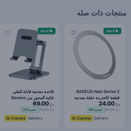
منتجات ذات صله
SALE
SALE
BASEUS Halo Series 2
قاعدة معدنية قابلة للطي
قطعة /الحزمة حلقة معدنية
ثنائية المحور من Baseus
69.00
24.00
مغناطيسية رقيقة جد…
(للهواتف) باللون…
د.إ.
د.إ.
د.إ. 54.00
د.إ. 90.00
خصم
56%
خصم
23%