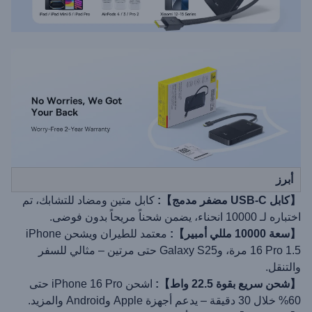
أبرز
【كابل USB-C مضفر مدمج】:
كابل متين ومضاد للتشابك، تم
اختباره لـ 10000 انحناء، يضمن شحناً مريحاً بدون فوضى.
【سعة 10000 مللي أمبير】:
معتمد للطيران ويشحن iPhone
16 Pro 1.5 مرة، وGalaxy S25 حتى مرتين – مثالي للسفر
والتنقل.
【شحن سريع بقوة 22.5 واط】:
اشحن iPhone 16 Pro حتى
60% خلال 30 دقيقة – يدعم أجهزة Apple وAndroid والمزيد.