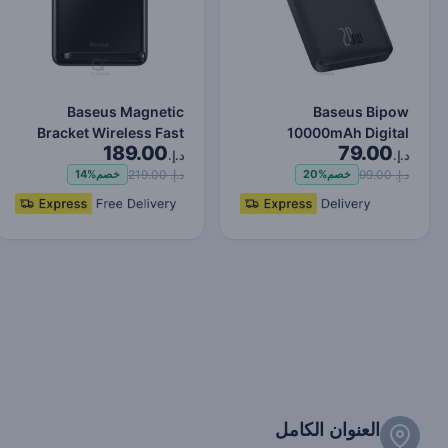
Baseus Magnetic
Baseus Bipow
Bracket Wireless Fast
10000mAh Digital
189.00
79.00
Charge Power Bank
Display Power Bank,
د.إ.
د.إ.
10000mAh…
20W Fast Charg…
د.إ. 99.00
د.إ. 219.00
خصم
20%
خصم
14%
العنوان الكامل