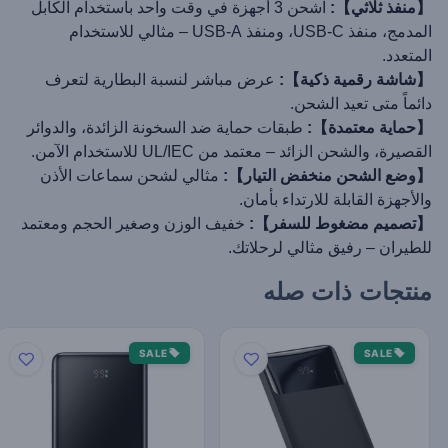
【منفذ ثلاثي】:
اشحن 3 أجهزة في وقت واحد باستخدام الكابل
المدمج، منفذ USB-C، ومنفذ USB-A – مثالي للاستخدام
المتعدد.
【شاشة رقمية ذكية】:
عرض مباشر لنسبة البطارية لتعرف
دائماً متى تعيد الشحن.
【حماية معتمدة】:
طبقات حماية ضد السخونة الزائدة، والدوائر
القصيرة، والشحن الزائد – معتمد من UL/IEC للاستخدام الآمن.
【وضع الشحن منخفض التيار】:
مثالي لشحن سماعات الأذن
والأجهزة القابلة للارتداء بأمان.
【تصميم مضغوط للسفر】:
خفيف الوزن وصغير الحجم ومعتمد
للطيران – رفيق مثالي لرحلاتك.
منتجات ذات صله
SALE
SALE