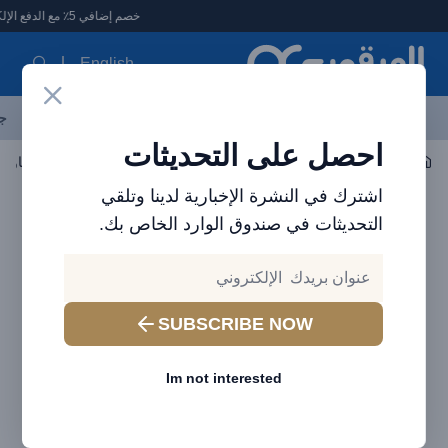
لعرقوب - متجر الإلكترونيات في الإمارات
خصم إضافي 5٪ مع الدفع الإلكتروني
English
آخر العروض
احدث المنتجات
العلامات التجارية
الأكثر مبيعاً
جم
احصل على التحديثات
اكسسوارات الجوال
باوربانك
اشترك في النشرة الإخبارية لدينا وتلقي
التحديثات في صندوق الوارد الخاص بك.
SUBSCRIBE NOW
Im not interested