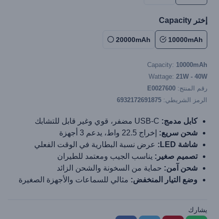
إختر Capacity
20000mAh
10000mAh
Capacity:
10000mAh
Wattage:
21W - 40W
رقم المنتج:
E0027600
الرمز الشريطي:
6932172691875
كابل مدمج:
USB-C مضفر، قوي وغير قابل للتشابك
شحن سريع:
إخراج 22.5 واط، يدعم 3 أجهزة
شاشة LED:
عرض نسبة البطارية في الوقت الفعلي
تصميم صغير:
يناسب الجيب ومعتمد للطيران
شحن آمن:
حماية من السخونة والشحن الزائد
وضع التيار المنخفض:
مثالي للسماعات والأجهزة الصغيرة
يشارك