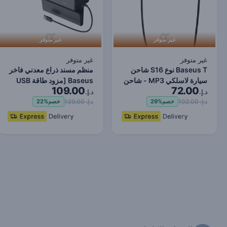
غير متوفر
غير متوفر
غير متوفر
غير متوفر
Baseus T نوع S16 شاحن
منظم مسند ذراع معدني فاخر
سيارة لاسلكي MP3 - شاحن
Baseus [مزود طاقة USB
109.00
72.00
لاسلكي للسيارة بدو…
مزدوج] - أسود
د.إ.
د.إ.
د.إ. 102.00
د.إ. 139.00
خصم
29%
خصم
22%