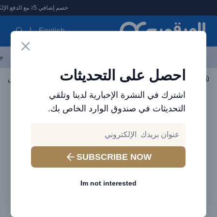
لعرقوب - متجر الإلكترونيات في الإمارات
خصم إضافي 5٪ مع الدفع الإلكتروني
English
آخر العروض
احدث المنتجات
العلامات التجارية
الأكثر مبيعاً
جم
احصل على التحديثات
اكسسوارات السيارات
اكسسوارات السيارات
اشترك في النشرة الإخبارية لدينا وتلقي
التحديثات في صندوق الوارد الخاص بك.
SUBSCRIBE NOW
Im not interested