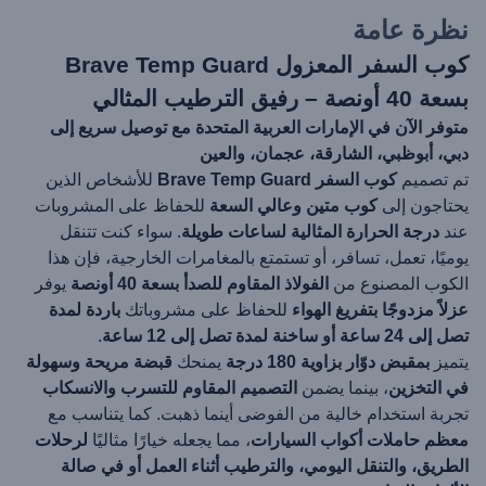
نظرة عامة
كوب السفر المعزول Brave Temp Guard
بسعة 40 أونصة – رفيق الترطيب المثالي
متوفر الآن في الإمارات العربية المتحدة مع توصيل سريع إلى
دبي، أبوظبي، الشارقة، عجمان، والعين
تم تصميم
كوب السفر Brave Temp Guard
للأشخاص الذين
يحتاجون إلى
كوب متين وعالي السعة
للحفاظ على المشروبات
عند
درجة الحرارة المثالية لساعات طويلة
. سواء كنت تتنقل
يوميًا، تعمل، تسافر، أو تستمتع بالمغامرات الخارجية، فإن هذا
الكوب المصنوع من
الفولاذ المقاوم للصدأ بسعة 40 أونصة
يوفر
عزلاً مزدوجًا بتفريغ الهواء
للحفاظ على مشروباتك
باردة لمدة
تصل إلى 24 ساعة أو ساخنة لمدة تصل إلى 12 ساعة
.
يتميز
بمقبض دوّار بزاوية 180 درجة
يمنحك
قبضة مريحة وسهولة
في التخزين
، بينما يضمن
التصميم المقاوم للتسرب والانسكاب
تجربة استخدام خالية من الفوضى أينما ذهبت. كما يتناسب مع
معظم حاملات أكواب السيارات
، مما يجعله خيارًا مثاليًا
لرحلات
الطريق، والتنقل اليومي، والترطيب أثناء العمل أو في صالة