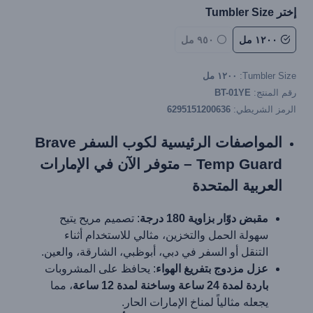
إختر Tumbler Size
١٢٠٠ مل
٩٥٠ مل
Tumbler Size:
١٢٠٠ مل
رقم المنتج:
BT-01YE
الرمز الشريطي:
6295151200636
المواصفات الرئيسية لكوب السفر Brave
Temp Guard – متوفر الآن في الإمارات
العربية المتحدة
مقبض دوّار بزاوية 180 درجة
: تصميم مريح يتيح
سهولة الحمل والتخزين، مثالي للاستخدام أثناء
التنقل أو السفر في دبي، أبوظبي، الشارقة، والعين.
عزل مزدوج بتفريغ الهواء
: يحافظ على المشروبات
باردة لمدة 24 ساعة وساخنة لمدة 12 ساعة
، مما
يجعله مثالياً لمناخ الإمارات الحار.