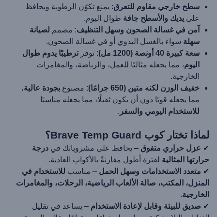
سطح خارجي مقاوم للتعرق
: يمنع تكوّن الرطوبة ويحافظ
على
يديك والأسطح جافة
طوال اليوم.
آمن في غسالة الصحون وسهل التنظيف
: مصمم
لصيانة
سهلة
سواء بالغسل اليدوي أو في غسالة الصحون.
سعة كبيرة 40 أونصة (1200 مل)
: توفر
ترطيبًا يدوم طوال
اليوم
، مما يجعله مثاليًا للعمل، والرياضة، والمغامرات
الخارجية.
خفيف الوزن لكنه متين (650 جرامًا)
: مصنوع
بجودة عالية
،
مما يجعله قويًا دون أن يكون ثقيلًا، مما يجعله مناسبًا
للاستخدام اليومي والسفر
.
لماذا تختار كوب Brave Temp Guard؟
✔
عزل حراري متفوق
– يحافظ على مشروباتك في
درجة
حرارتها المثالية
لفترة أطول مقارنةً بالأكواب العادية.
✔
متعدد الاستخدامات وسهل الحمل
– مناسب
للاستخدام في
المنزل، المكتب، صالة الألعاب الرياضية، الرحلات، والمغامرات
الخارجية
.
✔
صديق للبيئة وقابل لإعادة الاستخدام
– يساعد في تقليل