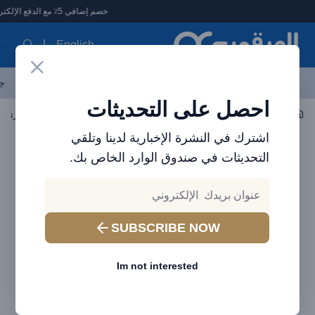
لعرقوب - متجر الإلكترونيات في الإمارات
خصم إضافي 5٪ مع الدفع الإلكتروني
English
آخر العروض
احدث المنتجات
العلامات التجارية
الأكثر مبيعاً
جم
احصل على التحديثات
أدوات الشرب
أكواب معزولة - أكواب سفر
اشترك في النشرة الإخبارية لدينا وتلقي
التحديثات في صندوق الوارد الخاص بك.
SUBSCRIBE NOW
Im not interested