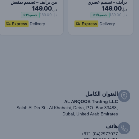
برايف – تصميم عصري
من برايف – تصميم بمقبض
149.00
149.00
بمقبض دوار 180°، يحفظ…
دوار 180°، يحفظ ا…
د.إ.
د.إ.
د.إ. 189.00
د.إ. 189.00
خصم
21%
خصم
21%
العنوان الكامل
AL ARQOOB Trading LLC
Salah Al Din St - Al Khabaisi, Deira, P.O. Box 33488,
Dubai, United Arab Emirates
هاتف
+971 (04)2977077