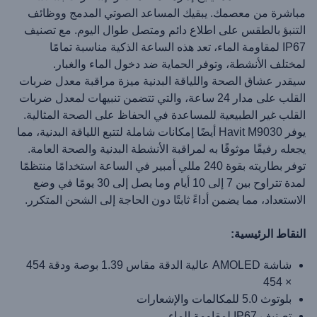
مباشرة من معصمك. يبقيك المساعد الصوتي المدمج ووظائف
التنبؤ بالطقس على اطلاع دائم ومتصل طوال اليوم. مع تصنيف
IP67 لمقاومة الماء، تعد هذه الساعة الذكية مناسبة تمامًا
لمختلف الأنشطة، وتوفر الحماية ضد دخول الماء والغبار.
سيقدر عشاق الصحة واللياقة البدنية ميزة مراقبة معدل ضربات
القلب على مدار 24 ساعة، والتي تتضمن تنبيهات لمعدل ضربات
القلب غير الطبيعية للمساعدة في الحفاظ على الصحة المثالية.
يوفر Havit M9030 أيضًا إمكانات شاملة لتتبع اللياقة البدنية، مما
يجعله رفيقًا موثوقًا به لمراقبة الأنشطة البدنية والصحة العامة.
توفر بطاريته بقوة 240 مللي أمبير في الساعة استخدامًا منتظمًا
لمدة تتراوح بين 7 إلى 10 أيام وما يصل إلى 30 يومًا في وضع
الاستعداد، مما يضمن أداءً ثابتًا دون الحاجة إلى الشحن المتكرر.
النقاط الرئيسية:
شاشة AMOLED عالية الدقة مقاس 1.39 بوصة ودقة 454
× 454
بلوتوث 5.0 للمكالمات والإشعارات
تصنيف IP67 لمقاومة الماء