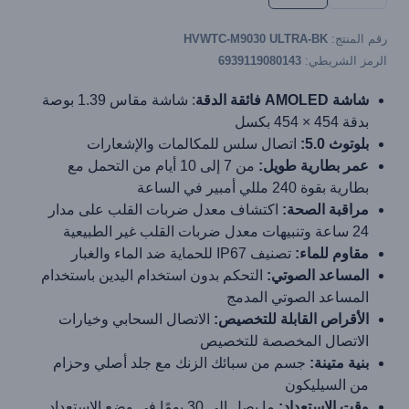
رقم المنتج:
HVWTC-M9030 ULTRA-BK
الرمز الشريطي:
6939119080143
شاشة AMOLED فائقة الدقة
: شاشة مقاس 1.39 بوصة
بدقة 454 × 454 بكسل
بلوتوث 5.0:
اتصال سلس للمكالمات والإشعارات
عمر بطارية طويل:
من 7 إلى 10 أيام من التحمل مع
بطارية بقوة 240 مللي أمبير في الساعة
مراقبة الصحة:
اكتشاف معدل ضربات القلب على مدار
24 ساعة وتنبيهات معدل ضربات القلب غير الطبيعية
مقاوم للماء:
تصنيف IP67 للحماية ضد الماء والغبار
المساعد الصوتي:
التحكم بدون استخدام اليدين باستخدام
المساعد الصوتي المدمج
الأقراص القابلة للتخصيص:
الاتصال السحابي وخيارات
الاتصال المخصصة للتخصيص
بنية متينة:
جسم من سبائك الزنك مع جلد أصلي وحزام
من السيليكون
وقت الاستعداد:
ما يصل إلى 30 يومًا في وضع الاستعداد