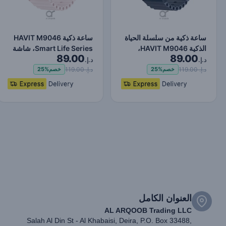
ساعة ذكية من سلسلة الحياة
ساعة ذكية HAVIT M9046
الذكية HAVIT M9046،
Smart Life Series، شاشة
89.00
89.00
شاشة AMOLED 1.43 ب…
AMOLED 1.43 بوصة،…
د.إ.
د.إ.
د.إ. 119.00
د.إ. 119.00
خصم
25%
خصم
25%
العنوان الكامل
AL ARQOOB Trading LLC
Salah Al Din St - Al Khabaisi, Deira, P.O. Box 33488,