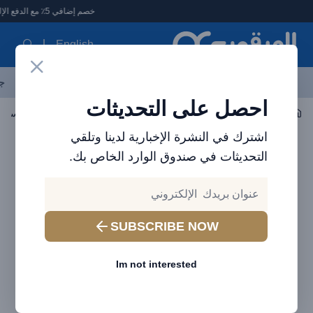
لعرقوب - متجر الإلكترونيات في الإمارات
خصم إضافي 5٪ مع الدفع الإلكتروني
English
آخر العروض
احدث المنتجات
العلامات التجارية
الأكثر مبيعاً
جم
احصل على التحديثات
يمكن ارتداؤها
ساعة ذكية
اشترك في النشرة الإخبارية لدينا وتلقي
التحديثات في صندوق الوارد الخاص بك.
SUBSCRIBE NOW
Im not interested