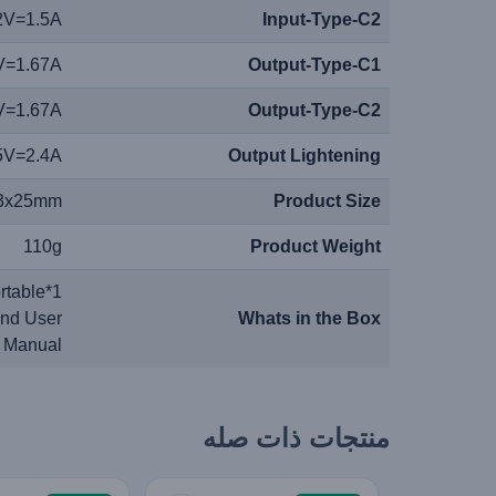
2V=1.5A
Input-Type-C2
V=1.67A
Output-Type-C1
V=1.67A
Output-Type-C2
5V=2.4A
Output Lightening
.3x25mm
Product Size
110g
Product Weight
rtable
nd User
Whats in the Box
Manual
منتجات ذات صله