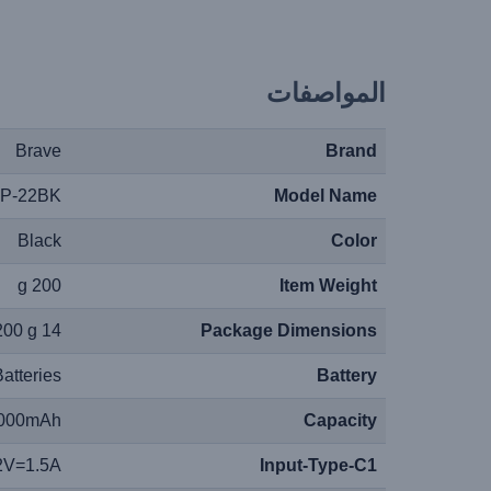
المواصفات
Brave
Brand
P-22BK
Model Name
Black
Color
200 g
Item Weight
14 x 10.2 x 3.8 cm; 200 g
Package Dimensions
atteries
Battery
000mAh
Capacity
2V=1.5A
Input-Type-C1