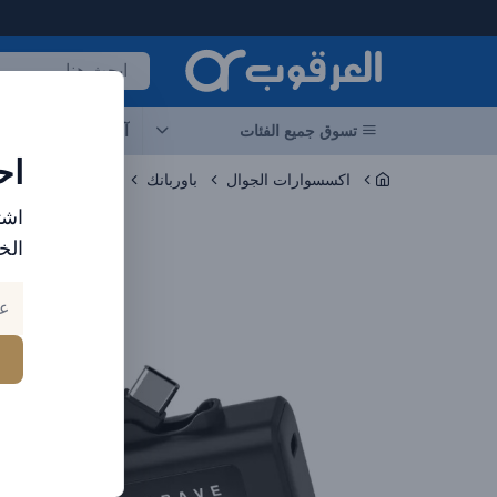
لعرقوب - متجر الإلكترونيات في الإمارات
تسوق جميع الفئات
آخر العروض
احد
اح
اكسسوارات الجوال
باوربانك
اشت
الخ