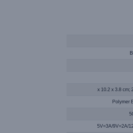
B
Polymer B
5
5V=3A/9V=2A/1