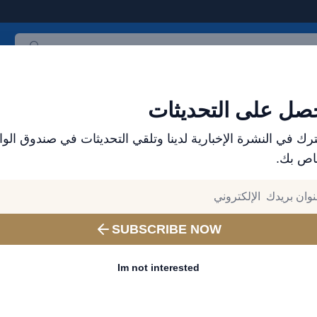
ث المنتجات
العلامات التجارية
الأكثر مبيعاً
جميع المنتجات
صل على التحديثات
رك في النشرة الإخبارية لدينا وتلقي التحديثات في صندوق الوا
اص بك.
ملحقات الجوال من بريف للأجهزة المحمولة – اشحن بطر
SUBSCRIBE NOW
أمبير في الساعة مع موصلات م
Im not interested
طاقة لهاتف iPhone 16 أسود