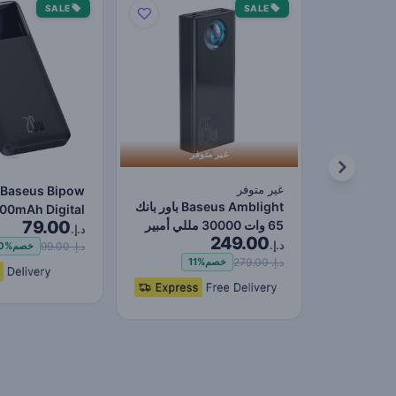
SALE
SALE
غير متوفر
غير متوفر
Baseus Bipow
Baseus Amblight باور بانك
00mAh Digital
79.00
65 وات 30000 مللي أمبير
ay Power Bank,
د.إ.
249.00
في الساعة إصدا…
د.إ.
0W Fast Charg…
د.إ. 99.00
خصم
0%
د.إ. 279.00
خصم
11%