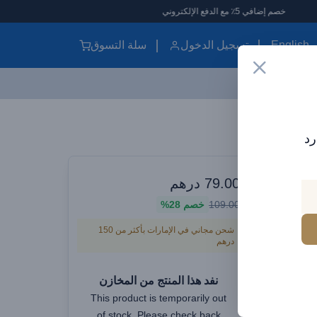
خصم إضافي 5٪ مع الدفع الإلكتروني
English
تسجيل الدخول
سلة التسوق
بنك طاقة صغير الحجم Brave 4 في 1، شاحن محمول USB-C بقدرة 20 وات، حزمة بطارية خارجية بقدرة 5000 مللي أمبير في الساعة مع موصلات مدمجة من النوع C وLightning، شاشة LED، بنك طاقة لهاتف iPhone 16 أسود
رد
يقتك الأنيقة
بنك طاقة صغير الحجم Brave 4 في 1،
79.00
درهم
109.00
خصم
28%
شاحن محمول USB-C بقدرة 20 وات،
شحن مجاني في الإمارات بأكثر من 150
حزمة بطارية خارجية بقدرة 5000 مللي
درهم
دمجة من
نفد هذا المنتج من المخازن
النوع C وLightning، شاشة LED، بنك
This product is temporarily out
of stock. Please check back