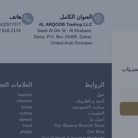
العنوان الكامل
هاتف
04)2977077
AL ARQOOB Trading LLC
2 616 2174
Salah Al Din St - Al Khabaisi,
Deira, P.O. Box 33488, Dubai,
United Arab Emirates
تحديثات
الروابط
العلامات التج
حول
baseus
البنود و الظروف
nitecore
سياسة الخصوصية
brave
التعليمات
voltme
اتصل بنا
epeios
havit
Our Baseus Branch Store
philips
Our Blog
Out of Stock & Inactive Products