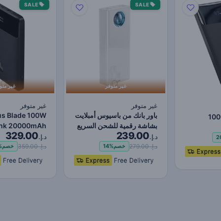
SALE
SALE
غير متوفر
غير متو
غير متوفر
غير متوفر
باور بانك من باسيوس أمبلايت
us Blade 100W
100
بشاشة رقمية للشحن السريع
ank 20000mAh
Displ
329.00
239.00
30000 مللي…
pe C PD
2
د.إ.
د.إ.
2
Power…
د.إ. 279.00
د.إ. 359.00
خصم
14%
خصم
%