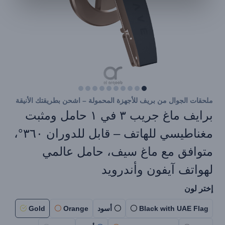
ملحقات الجوال من بريف للأجهزة المحمولة – اشحن بطريقتك الأنيقة
برايف ماغ جريب ٣ في ١ حامل ومثبت
مغناطيسي للهاتف – قابل للدوران ٣٦٠°،
متوافق مع ماغ سيف، حامل عالمي
لهواتف آيفون وأندرويد
إختر لون
Black with UAE Flag
أسود
Orange
Gold