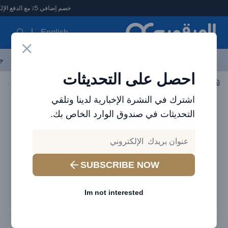
لعرقوب - متجر الإلكترونيات في الإمارات
خصم إضافي 5٪ مع الدفع الإلكتروني
English
آخر العروض
احدث المنتجات
العلامات التجارية
الأكثر مبيعاً
جم
احصل على التحديثات
اكسسوارات الجوال
حامل وماسك الموبايل والتابلت
اشترك في النشرة الإخبارية لدينا وتلقي
التحديثات في صندوق الوارد الخاص بك.
SUBSCRIBE NOW
Im not interested