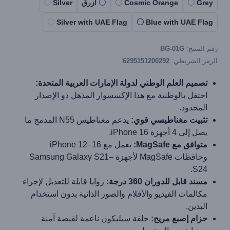
Grey
Cosmic Orange
أزرق
Silver
Silver with UAE Flag
Blue with UAE Flag
رقم المنتج:
BG-01G
الرمز الشريطي:
6295151200292
تصميم العلم الوطني لدولة الإمارات العربية المتحدة:
احتفل بالوطنية مع هذا الإكسسوار المذهل ذو الإصدار
المحدود.
تثبيت مغناطيسي قوي:
يدعم مغناطيس N55 المدمج ما
يصل إلى 4 أجهزة iPhone 16.
متوافق مع MagSafe:
يعمل مع iPhone 12–16
وحافظات MagSafe لأجهزة Samsung Galaxy S21–
S24.
مسند قابل للدوران 360 درجة:
زوايا قابلة للتعديل لإجراء
مكالمات الفيديو والأفلام والصور الذاتية بدون استخدام
اليدين.
حزام إصبع مريح:
حلقة سيليكون ناعمة لقبضة آمنة