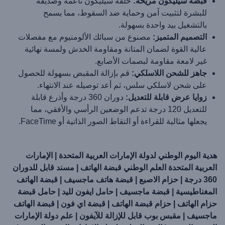
قبضة سيليكون مريحة:
حلقة سيليكون ناعمة وصديقة
للبشرة لتثبيت آمن وحماية ضد السقوط، مما يسمح
بالتشغيل بيد واحدة بسهولة.
التصميم المتميز:
مصنوع من سبائك الألومنيوم مع مفصلات
عالية القوة لضمان المتانة ومقاومة الخدش ولمسة نهائية
غير لامعة مقاومة لبصمات الأصابع.
جاهز للشحن اللاسلكي:
قم بإزالة المقبض بسهولة للحصول
على شحن لاسلكي سلس، ثم أعد توصيله عند الانتهاء.
زوايا عرض قابلة للتعديل:
دوران 360 درجة وأذرع قابلة
للتعديل 120 درجة تدعم الوضعين الرأسي والأفقي، مما
يجعلها مثالية للقراءة أو التقاط الصور الذاتية أو FaceTime.
هدية اليوم الوطني لدولة الإمارات العربية المتحدة | الإمارات
العربية المتحدة العلم الوطني قبضة الهاتف | مسند قابل للدوران
360 درجة | حزام الاصبع | قبضة هاتف ماجسيف | قبضة الهاتف
المغناطيسية | قبضة ماجسيف | حامل ايفون لليد | حامل قبضة
حزام الهاتف | حزام قبضة الهاتف | قبضة اي فون | قبضة الهاتف
ماجسيف | مقبس بوب قابل للإزالة للآيفون | علم دولة الإمارات