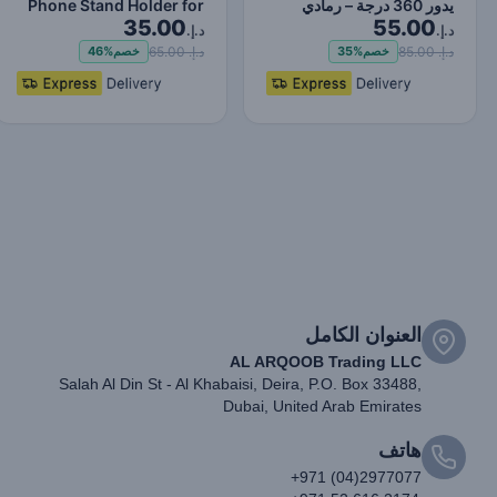
يدور 360 درجة – رمادي
Phone Stand Holder for
35.00
55.00
داكن، بذراع طويلة ق…
iPhone iPad Flexi…
د.إ.
د.إ.
د.إ. 85.00
د.إ. 65.00
خصم
35%
خصم
46%
العنوان الكامل
AL ARQOOB Trading LLC
Salah Al Din St - Al Khabaisi, Deira, P.O. Box 33488,
Dubai, United Arab Emirates
هاتف
+971 (04)2977077