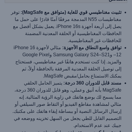
تثبيت مغناطيسي قوي للغاية (متوافق مع MagSafe):
توفر
مغناطيسات N55 المدمجة مرفقًا آمنًا قادرًا على حمل ما
يصل إلى أربعة أجهزة iPhone 16s. يعمل بشكل أفضل مع
الحافظات المغناطيسية أو الحلقة المعدنية المضمنة
للحافظات غير المغناطيسية.
توافق واسع النطاق مع الأجهزة:
مثالي لأجهزة iPhone 16
–12 وSamsung Galaxy S24–S21 وGoogle Pixel
والمزيد. إذا كنت تستخدم هاتفًا غير مغناطيسي، فستحتاج
إلى توصيل الحلقة المعدنية المرفقة بالحافظة أولاً، ثم
يمكنك الاستمتاع بحامل/مقبض MagSafe.
مسند قابل للدوران 360 درجة:
يتميز الحامل الحلقي
MagSafe بأنه أنيق وعملي، وهو قابل للدوران 360 درجة،
مما يسمح لك بوضع هاتفك في زاوية الرؤية المثالية. إنه
مثالي لمشاهدة مقاطع الفيديو أو التقاط صور السيلفي أو
إرسال الرسائل النصية أو ببساطة إبقاء هاتفك على مكتبك.
التصميم القابل للطي يجعل من السهل تخزينه ووضعه في
جيبك عند عدم الاستخدام.