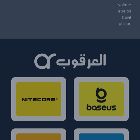
voltme
epeios
havit
philips