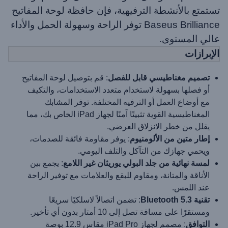
تستمتع بالأنشطة الترفيهية، فإن حافظة لوحة المفاتيح
Baseus Brilliance توفر الراحة وسهولة الحمل والأداء
عالي المستوى.
الإبرازات
تصميم مغناطيسي قابل للفصل
: قم بتوصيل لوحة المفاتيح
أو فصلها بسهولة لاستخدام متعدد الاستخدامات، والتكيف
مع أوضاع العمل أو الترفيه المختلفة. توفر المشابك
المغناطيسية القوية تثبيتًا آمنًا لجهاز iPad الخاص بك، مما
يقلل من خطر الانزلاق العرضي.
إطار متين من الألومنيوم
: يوفر مقاومة فائقة للصدمات،
ويحمي جهازك من التآكل والتلف اليومي.
لمسة نهائية من جلد البولي يوريثان غير اللامع
: يجمع بين
الأناقة والمتانة، ومقاوم للبقع والعلامات مع توفير الراحة
عند اللمس.
تقنية Bluetooth 5.3
: تضمن اتصالاً لاسلكيًا سريعًا
ومستقرًا على مسافة تصل إلى 10 أمتار بدون أي تأخير.
التوافق
: مصمم لجهاز iPad Pro مقاس 12.9 بوصة