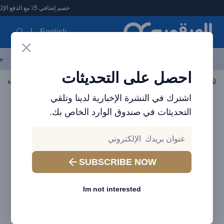
لعرقوب - متجر الإلكترونيات في الإمارات
خصم إضافي 5٪ مع الدفع الإلكتروني
English
آخر العروض
احدث المنتجات
العلامات التجارية
الأكثر مبيعاً
جم
احصل على التحديثات
إكسسوارات اللاب توب والتابلت
ماوس وكيبورد
اشترك في النشرة الإخبارية لدينا وتلقي
التحديثات في صندوق الوارد الخاص بك.
SUBSCRIBE NOW
Im not interested