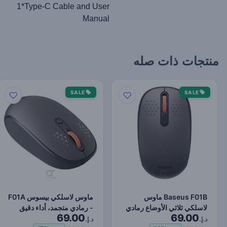
1*Type-C Cable and User
Manual
منتجات ذات صله
SALE
SALE
Baseus F01B ماوس
ماوس لاسلكي بيسوس F01A
لاسلكي ثلاثي الأوضاع رمادي
- رمادي متجمد، أداء دقيق
69.00
69.00
بلوري
ومريح
د.إ.
د.إ.