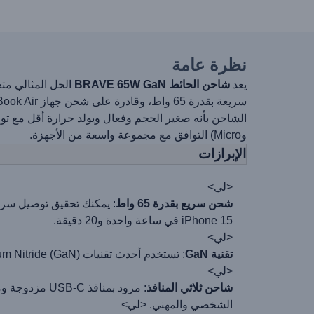
نظرة عامة
يعد
شاحن الحائط BRAVE 65W GaN
وMicro) التوافق مع مجموعة واسعة من الأجهزة.
الإبرازات
<لي>
شحن سريع بقدرة 65 واط
iPhone 15 في ساعة واحدة و20 دقيقة.
<لي>
تقنية GaN
: تستخدم أحدث تقنيات Gallium Nitride (GaN) لتعزيز الكفاءة وتقليل توليد الحرارة وتقليل حجم الشاحن دون التضحية بالأداء.
<لي>
شاحن ثلاثي المنافذ
الشخصي والمهني.
<لي>