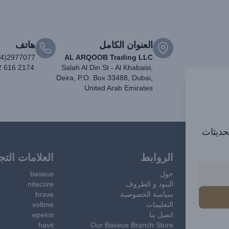
العنوان الكامل
هاتف
04)2977077
AL ARQOOB Trading LLC
2 616 2174
Salah Al Din St - Al Khabaisi,
Deira, P.O. Box 33488, Dubai,
United Arab Emirates
تحديثات
الروابط
العلامات التج
حول
baseus
البنود و الظروف
nitecore
سياسة الخصوصية
brave
التعليمات
voltme
اتصل بنا
epeios
havit
Our Baseus Branch Store