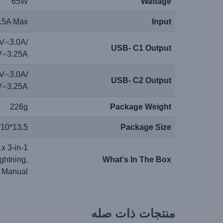
65W
Wattage
.5A Max
Input
V⎓3.0A/
USB- C1 Output
V⎓3.25A
V⎓3.0A/
USB- C2 Output
V⎓3.25A
226g
Package Weight
13.5*10*5.2 Cm
Package Size
x 3-in-1
ghtning,
What's In The Box
r Manual
منتجات ذات صله