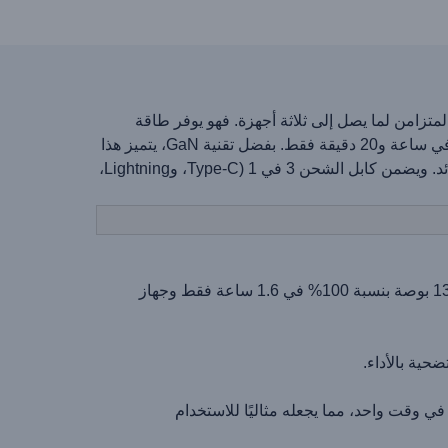
أجهزة، حيث يتميز بثلاثة منافذ (2x USB-C و1x USB-A) للشحن المتزامن لما يصل إلى ثلاثة أجهزة. فهو يوفر طاقة
سريعة بقدرة 65 واط، وقادرة على شحن جهاز MacBook Air مقاس 13 بوصة بنسبة 100% في 1.6 ساعة وجهاز iPhone 15 في ساعة و20 دقيقة فقط. بفضل تقنية GaN، يتميز هذا
الشاحن بأنه صغير الحجم وفعال ويولد حرارة أقل مع توفير حماية قوية ضد الدوائر القصيرة وارتفاع درجة الحرارة والشحن الزائد. ويضمن كابل الشحن 3 في 1 (Type-C، وLightning،
: يمكنك تحقيق توصيل سريع للطاقة بقدرة تصل إلى 65 واط، وشحن جهاز MacBook Air مقاس 13 بوصة بنسبة 100% في 1.6 ساعة فقط وجهاز
إلى ثلاثة أجهزة في وقت واحد، مما يجعله مثاليًا للاستخدام