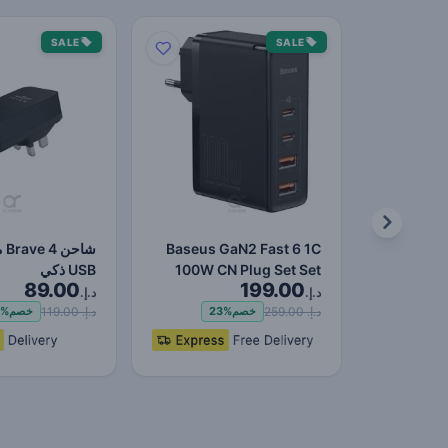
SALE
SALE
Baseus GaN2 Fast 6 1C
شا
100W CN Plug Set Set
USB ذكي
89.00
199.00
(مع Type-C إلى Type-C…
د.إ.
د.إ.
د.إ. 259.00
د.إ. 119.00
خصم
23%
خصم
5%