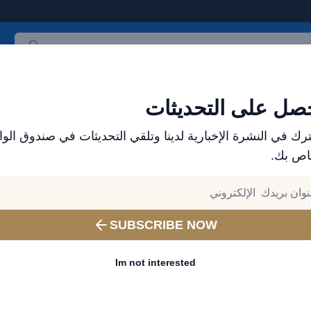
ث المنتجات
العلامات التجارية
الأكثر مبيعاً
جميع المنتجات
صل على التحديثات
رك في النشرة الإخبارية لدينا وتلقي التحديثات في صندوق الوا
اص بك.
ملحقات الجوال من بريف للأجهزة المحمولة – اشحن بطر
شاحن كمبيوتر محمول
GaN بث
SUBSCRIBE NOW
C إلى Lightning - أبيض
Im not interested
Wattage:
61W - 80W
رقم المنتج:
BTC-35