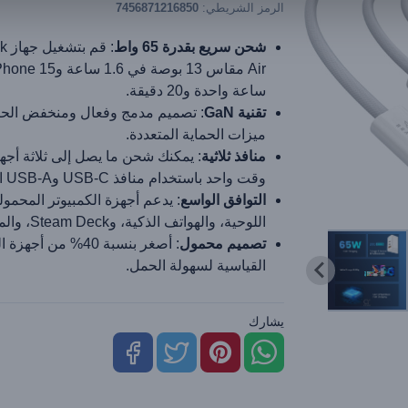
الرمز الشريطي:
7456871216850
شحن سريع بقدرة 65 واط
: ق
ساعة واحدة و20 دقيقة.
تقنية GaN
: تصميم مدمج وفعال ومنخفض الحر
ميزات الحماية المتعددة.
منافذ ثلاثية
: يمكنك شحن ما يصل إلى ثلاثة أجه
وقت واحد باستخدام منافذ USB-C وUSB-A المزدوجة.
التوافق الواسع
: يدعم أجهزة الكمبيوتر المحمول
اللوحية، والهواتف الذكية، وSteam Deck، والمزيد.
تصميم محمول
: أصغر بنسبة 40% من أج
القياسية لسهولة الحمل.
يشارك