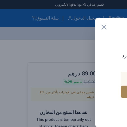
خصم إضافي 5٪ مع الدفع الإلكتروني
English
تسجيل الدخول
سلة التسوق
شاحن كمبيوتر محمول Brave 65W PD GaN بثلاثة منافذ - نوع مزدوج C + USB-A مع كابلات 60W Type-C إلى C و20W C إلى Lightning - أبيض
رد
يقتك الأنيقة
 Brave 65W PD
89.00
درهم
119.00
خصم
25%
لاثة منافذ - نوع مزدوج C + USB-
شحن مجاني في الإمارات بأكثر من 150
A مع كابلات 60W Type-C إلى C و20W
درهم
نفد هذا المنتج من المخازن
This product is temporarily out
of stock. Please check back