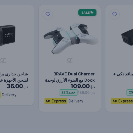
SALE
حن Brave 4 منافذ ذكي +
BRAVE Dual Charger
شاحن جداري برا
Dock مع الضوء الأزرق لوحدة
لشحن الأجهزة عب
36.00
109.00
التحكم اللاسلكية P…
بقوة ٢٤ واط…
د.إ.
د.إ.
د.إ. 139.00
2
خصم
22%