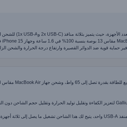
الحل المثالي متعدد ال
: مزود بمنافذ USB-C مزدوجة ومنفذ USB-A واحد، يتيح لك هذا الشاحن تشغيل ما يصل 