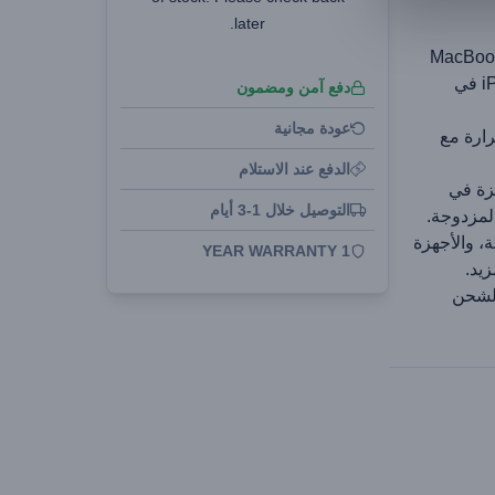
later.
م بتشغيل جهاز MacBook
Air مقاس 13 بوصة في 1.6 ساعة وiPhone 15 في
دفع آمن ومضمون
عودة مجانية
ارة مع
الدفع عند الاستلام
زة في
التوصيل خلال 1-3 أيام
ة، والأجهزة
1 YEAR WARRANTY
هزة الشحن