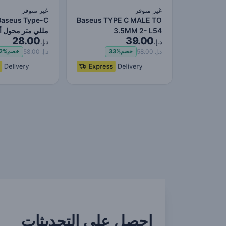
غير متوفر
غير متوفر
Baseus TYPE C MALE TO
3.5MM 2- L54
مللي متر محول أنثى
28.00
39.00
د.إ.
د.إ.
د.إ. 58.00
د.إ. 58.00
خصم
33%
خصم
2%
احصل على التحديثات