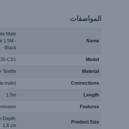
المواصفات
le Male
e 1.5M -
Name
Black
30-CS1
Model
 Textile
Material
to male)
Connections
1.5m
Length
smission
Features
m Depth:
Product Size
1.6 cm