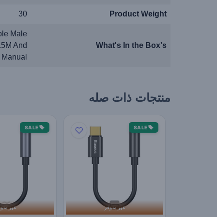
30
Product Weight
le Male
1.5M And
What's In the Box's
 Manual
منتجات ذات صله
SALE
SALE
غير متوفر
غير متو