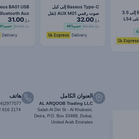
Baseus Type-C إلى كبل
eus BA01 USB
Baseus Type-C إلى 3.5
صوت رقمي AUX M01 (نقل
Bluetooth Aux
31.00
32.00
 L54
مستقر للتشغيل السلس)
ter USB 2.0 to
د.إ.
د.إ.
3.5mm…
د.إ. 62.00
د.إ. 61.00
خصم
48%
خصم
9%
5
العنوان الكامل
هاتف
04)2977077
AL ARQOOB Trading LLC
2 616 2174
Salah Al Din St - Al Khabaisi,
Deira, P.O. Box 33488, Dubai,
United Arab Emirates