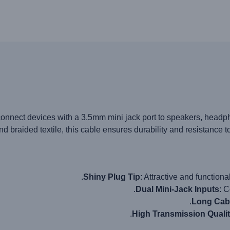
nnect devices with a 3.5mm mini jack port to speakers, headph
nd braided textile, this cable ensures durability and resistance
Shiny Plug Tip
: Attractive and function
Dual Mini-Jack Inputs
: 
Long Cab
High Transmission Quali