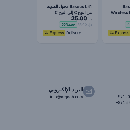
Bas
Baseus L41 محول الصوت
Wireless 
من النوع C إلى النوع C
25.00
Adap
ومحول مقبس 3.5 ملم…
د.إ.
د.إ. 55.00
4
خصم
55%
البريد الإلكتروني
info@arqoob.com
+971 (
+971 5