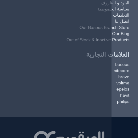
لظروف
خصوصية
Our Baseus Bra
Out of Stock & Inactiv
 التجارية