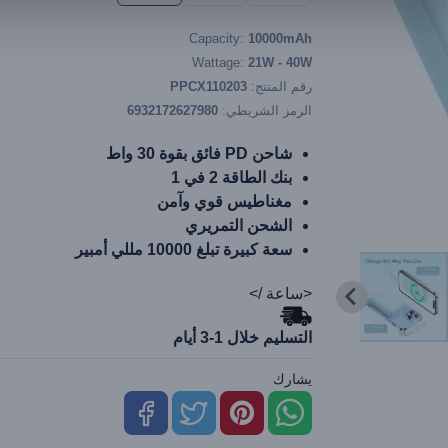
Capacity:
10000mAh
Wattage:
21W - 40W
رقم المنتج:
PPCX110203
الرمز الشريطي:
6932172627980
شاحن PD فائق بقوة 30 واط
بنك الطاقة 2 في 1
مغناطيس قوي وآمن
الشحن التمريري
سعة كبيرة تبلغ 10000 مللي أمبير
<ساعة />
التسليم خلال 1-3 أيام
يشارك