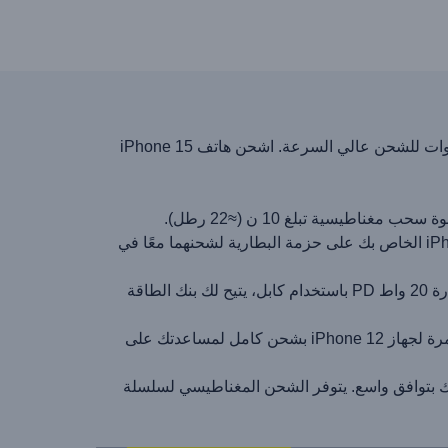
يتميز الشاحن المحمول Baseus بقدرة 10000 مللي أمبير في الساعة بتوصيل طاقة بقدرة 30 وات للشحن عالي السرعة. اشحن هاتف iPhone 15
قم بتحويل الشاحن المحمول الخاص بك إلى شاحن لاسلكي مغناطيسي عن طريق توصيل كابل ووضع جهاز iPhone الخاص بك على حزمة البطارية لشحنهما معًا في
مع الشحن اللاسلكي بقوة 7.5 واط إلى 15 واط لأجهزة iPhone 15/14/13/12 والشحن السريع بقدرة 20 واط PD باستخدام كابل، يتيح لك بنك الطاقة
تم اختبار بنك الطاقة MagSafe لشحن هاتف iPhone 14 Pro Max الفارغ 1.3 مرة و2.1 مرة لجهاز iPhone 12 بشحن كامل لمساعدتك على
 واعرف أجهزتك بتوافق واسع. يتوفر الشحن المغناطيسي لسلسلة