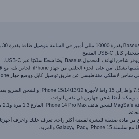
حمول Baseus أيضًا شحنًا سلكيًا عبر USB-C.
ء الخلفي من جهاز iPhone الخاص بك، مع قوة سحب مغناطيسية تبلغ 10 ن (≈22 رطل).
، ويمكنه أيضًا شحن جهازين في نفس الوقت.
حائط.
 الطاقة المغناطيسي Baseus مصنوع من مادة صديقة للبشرة لقبضة أكثر راحة. تعرف عليك