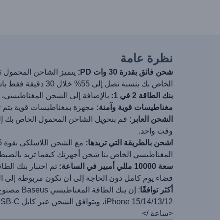
نظرة عامة
شحن فائق بقدرة 30 وات PD:
الخاص بك بنسبة تصل إلى 55% خلال 30 دقيقة فقط باستخدام كابل USB-C المدمج
بنك الطاقة 2 في 1:
بالإضافة إلى الشحن المغناطيسي، يوفر شاحن الهاتف الم
مغناطيسات قوية وآمنة:
مجهزة بمغناطيسات قوية يتم تثبيتها بشكل آمن على الجز
الشحن العابر:
وقت واحد.
اشحن بالطريقة التي تريدها:
المغناطيسي الخاص بنا شحن أجهزتك كيفما تريد بالضبط
سعة 10000 مللي أمبير في الساعة:
قضاء يوم كامل دون الحاجة إلى أن تكون مربوطة إلى ال
أكثر توافقًا
: إن بنك
iPhone 15/14/13/12، ويتوافق الشحن عبر كابل USB-C مع سلسلة iPhone 15 وiPad وGalaxy والمزيد.
<ساعة />