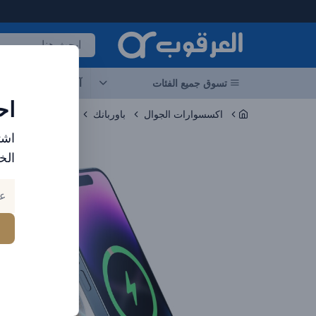
لعرقوب - متجر الإلكترونيات في الإمارات
تسوق جميع الفئات
آخر العروض
احد
اح
اكسسوارات الجوال
باوربانك
اشت
الخ