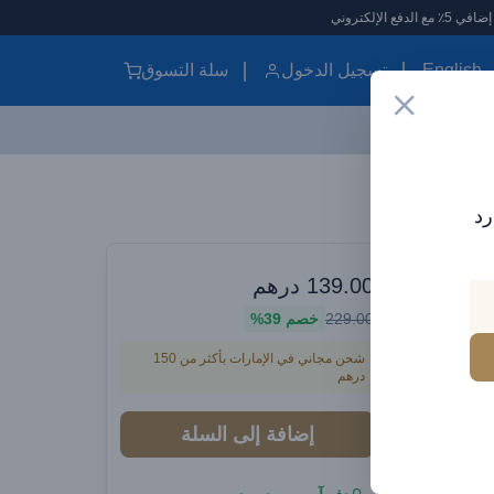
English
تسجيل الدخول
سلة التسوق
Baseus 10000mAh Magsafe Power Bank Magsafe Power Bank PD 30W مع كابل USB-C - أزرق سماوي
رد
وارات سيارات
139.00
درهم
Base
229.00
خصم
39%
Bank 
شحن مجاني في الإمارات بأكثر من 150
درهم
إضافة إلى السلة