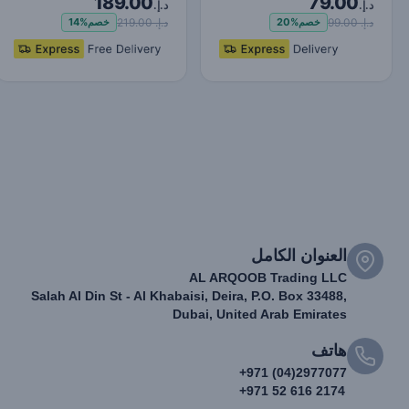
189.00
79.00
Charge Power Bank
Display Power Bank,
د.إ.
د.إ.
10000mAh…
20W Fast Charg…
د.إ. 99.00
د.إ. 219.00
خصم
20%
خصم
14%
العنوان الكامل
AL ARQOOB Trading LLC
Salah Al Din St - Al Khabaisi, Deira, P.O. Box 33488,
Dubai, United Arab Emirates
هاتف
+971 (04)2977077
+971 52 616 2174