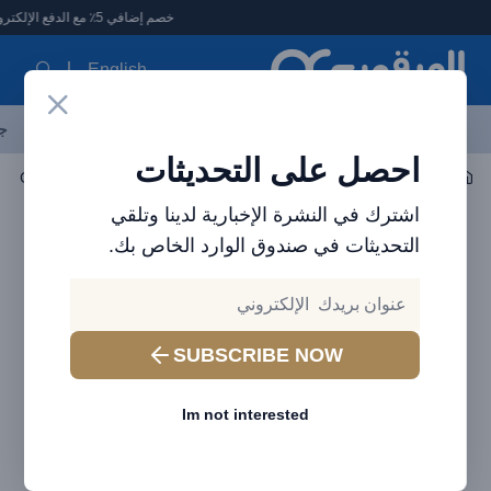
لعرقوب - متجر الإلكترونيات في الإمارات
خصم إضافي 5٪ مع الدفع الإلكتروني
English
آخر العروض
احدث المنتجات
العلامات التجارية
الأكثر مبيعاً
جم
احصل على التحديثات
اكسسوارات الجوال
باوربانك
اشترك في النشرة الإخبارية لدينا وتلقي
التحديثات في صندوق الوارد الخاص بك.
SUBSCRIBE NOW
Im not interested