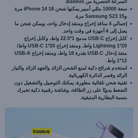
السرعة الحصرية من Baseus.
سعة 10000 مللي أمبير يمكنها شحن iPhone 14 18 مرة
وSamsung S23 15 مرة.
إجمالي 4 منافذ إخراج ومنفذ إدخال واحد، ويمكن شحن ما
يصل إلى 4 أجهزة في وقت واحد.
كابل إخراج USB-C مدمج 1*22.5 واط، وكابل إخراج
Lightning 1*20 واط، ومنفذ إخراج USB-C 1*20 واط/
منفذ إدخال USB-C بقدرة 18 واط، ومنفذ إخراج USB-A
1*12 واط.
استخدم شرائح ذكية لمنع الشحن الزائد والجهد الزائد والتيار
الزائد وقصر الدائرة الكهربائية.
تقنية شحن تلقائية مطورة، يمكنك التوصيل والتشغيل دون
الضغط يدويًا على زر الطاقة، وشاشة رقمية ذكية تخبرك
بنسبة البطارية المتبقية.