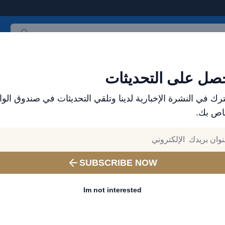
ث المنتجات
العلامات التجارية
الأكثر مبيعاً
جميع المنتجات
صل على التحديثات
رك في النشرة الإخبارية لدينا وتلقي التحديثات في صندوق الوا
اص بك.
ملحقات الجوال من بريف للأجهزة المحمولة – اشحن بطر
SUBSCRIBE NOW
درجة، عالمي لجميع أنواع الهوات
رقم المنتج:
BHL-48
Im not interested
الرمز الشريطي:
7456871213880
التشغيل بيد واحدة