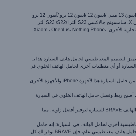
ايفون 15 /15 بلس /15 برو /15 برو ماكس /14 /14 بلس /14 برو /14 برو ماكس /ايفون 13 /ايفون 13 برو /ايفون 13 برو ماكس /ايفون 13 ميني /ايفون 12 /ايفون 12 برو /آيفون 12 برو
ماكس /آيفون 12 ميني /آيفون 11 برو ماكس /آيفون 11 برو /آيفون 11 /آيفون SE /آيفون XS ماكس /آيفون XS /آيفون XR /آيفون X، سامسونج جالاكسي S23 ألترا /S23 /S22 ألترا
/S22 /S21 Ultra /S21 /S20 /S20+، Samsung Note 20 Ultra /Note 20 /Note10 /Note10+ ومعظم الهواتف من العلامات التجارية الأخرى: Xiaomi، Oneplus، Nothing Phone،
 فائق القوة. يتميز التصميم المغناطيسي لحامل هاتف السيارة هذا بـ
وية، مما يضمن بقاء هاتفك في مكانه حتى على الطرق الوعرة. سواء كنت بحاجة إلى حامل هاتف iPhone في السيارة أو أي متطلبات أخرى لحامل الهاتف الخلوي في
يأتي حامل هاتف السيارة BRAVE مزودًا بمادة لاصقة قوية يتم تثبيتها بشكل آمن على لوحة أجهزة القياس الخاصة بسيارتك. يضمن حامل السيارة هذا لأجهزة iPhone والأجهزة الأخرى
جة وميزة التشغيل بيد واحدة، يوفر حامل الهاتف المغناطيسي للسيارة BRAVE راحة حقيقية. أصبح ربط وفصل حامل الهاتف الخلوي في السيارة
يوفر حامل الهاتف الخليوي للسيارة BRAVE زوايا رؤية قابلة للتعديل للتنقل الأمثل. أبقِ عينيك على الطريق واعتمد على حامل الهاتف BRAVE للسيارة لتوفير أفضل زاوية، مما
ست مجرد قطعة مغناطيسية أخرى لحامل الهاتف في السيارة؛ إنه حامل
سيارة أساسي لجميع مستخدمي الهاتف. سواء كنت بحاجة إلى حامل iPhone للسيارة، أو حامل هاتف مغناطيسي للسيارة، أو حامل هاتف مغناطيسي عام، فإن BRAVE توفر لك كل