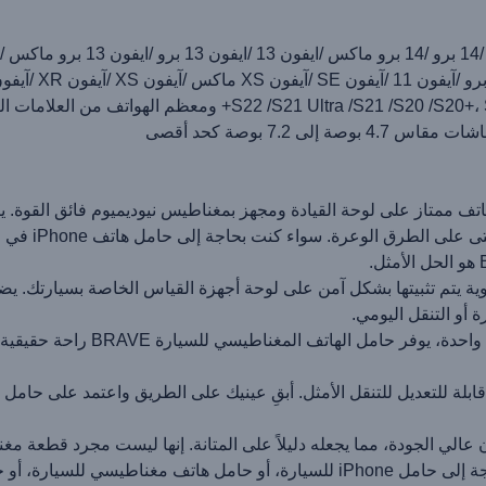
مغناطيسي للسيارة BRAVE هو حامل هاتف ممتاز على لوحة القيادة ومجهز بمغناطيس نيوديميوم
6 مغناطيسات ق
 أو التنقل اليومي.
مع إمكانية الدوران بزاوية 360 در
ل السيارة المغناطيسي BRAVE من معدن عالي الجودة، مما يجعله دليلاً على المتانة. إنها لي