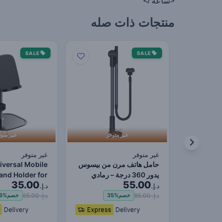
<ساعة />
منتجات ذات صله
SALE
SALE
غير متوفر
غير متو
غير متوفر
غير متوفر
حامل هاتف مرن من بيسوس
iversal Mobile
يدور 360 درجة – رمادي
and Holder for
35.00
55.00
داكن، بذراع طويلة ق…
one iPad Flexi…
د.إ.
د.إ.
د.إ. 85.00
د.إ. 65.00
خصم
35%
خصم
6%