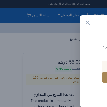
خصم إضافي 5٪ مع الدفع الإلكتروني
English
تسجيل الدخول
سلة التسوق
حامل هاتف السيارة المغناطيسي Brave BHL-48 - قابل للطي، قابل للدوران 360 درجة، عالمي لجميع أنواع الهواتف - أسود
رد
يقتك الأنيقة
حامل هاتف السيارة المغناطيسي Brave
55.00
درهم
85.00
خصم
35%
BHL-48 - قابل للطي، قابل للدوران 360
شحن مجاني في الإمارات بأكثر من 150
ف - أسود
درهم
نفد هذا المنتج من المخازن
This product is temporarily out
of stock. Please check back