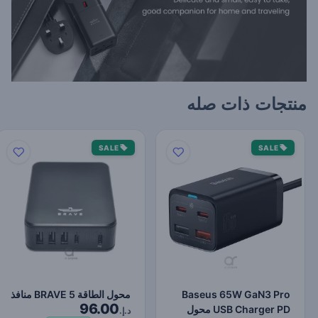
منتجات ذات صله
SALE
SALE
Baseus 65W GaN3 Pro
محول الطاقة BRAVE 5 منافذ
96.00
USB Charger PD محول
د.إ.