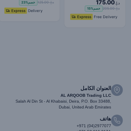
175.00
شاحن سريع لسطح المكتب -
د.إ. 125.00
خصم
23%
د.إ.
…
د.إ. 205.00
خصم
15%
العنوان الكامل
AL ARQOOB Trading LLC
Salah Al Din St - Al Khabaisi, Deira, P.O. Box 33488,
Dubai, United Arab Emirates
هاتف
+971 (04)2977077