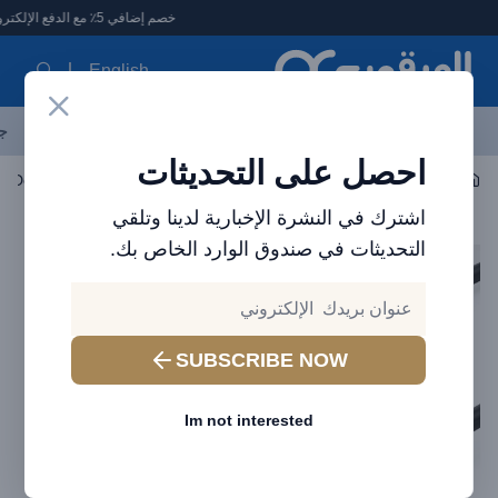
لعرقوب - متجر الإلكترونيات في الإمارات
خصم إضافي 5٪ مع الدفع الإلكتروني
English
آخر العروض
احدث المنتجات
العلامات التجارية
الأكثر مبيعاً
جم
احصل على التحديثات
اكسسوارات الجوال
شاحن مكتبي
Brave Travel Desktop Power Strip 75 واط 
اشترك في النشرة الإخبارية لدينا وتلقي
التحديثات في صندوق الوارد الخاص بك.
SUBSCRIBE NOW
Im not interested