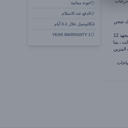
 درجات
عودة مجانية
الدفع عند الاستلام
ابك شحن
التوصيل خلال 1-3 أيام
1 YEAR WARRANTY
مناسب للسيارات التي تعمل بالديزل والبنزين بجهد 12
ى سيارات الديزل بجهد 12 فولت ، بما
تر وسيارات البنزين
L لتلبية احتياجات