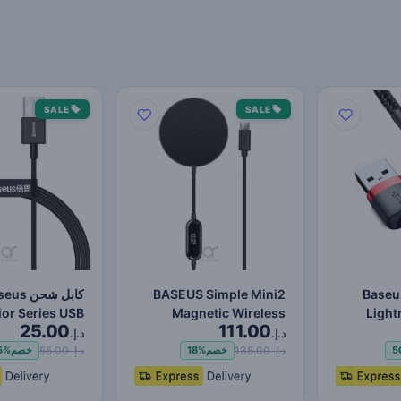
SALE
SALE
Baseu
BASEUS Simple Mini2
كابل شحن 
Magnetic Wireless
Light
25.00
111.00
Charger 15W (For IP
Lightning-Fast لنقل البي
د.إ.
د.إ.
12/13)…
د.إ. 135.00
د.إ. 55.00
5
خصم
18%
خصم
5%