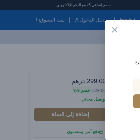
خصم إضافي 5٪ مع الدفع الإلكتروني
English
تسجيل الدخول
سلة التسوق
رد
وارات سيارات
299.00
درهم
Base
329.00
خصم
9%
توصيل مجاني
إضافة إلى السلة
دفع آمن ومضمون
أمبير كحد أقصى للقفز