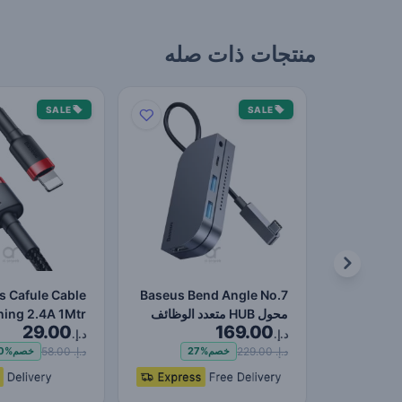
منتجات ذات صله
SALE
SALE
s Cafule Cable
Baseus Bend Angle No.7
محول HUB متعدد الوظائف
ning 2.4A 1Mtr
29.00
169.00
من النوع C ترقية ر…
Red+Black
د.إ.
د.إ.
د.إ. 229.00
د.إ. 58.00
خصم
27%
خصم
0%