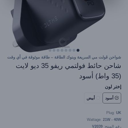
شواحن ڤولت مي السريعة وبنوك الطاقة – طاقة موثوقة في أي وقت
شاحن حائط فولتمي ريفو 35 ديو لايت
(35 واط) أسود
إختر لون
أسود
أبيض
Plug:
UK
Wattage:
21W - 40W
رقم المنتج:
V2039