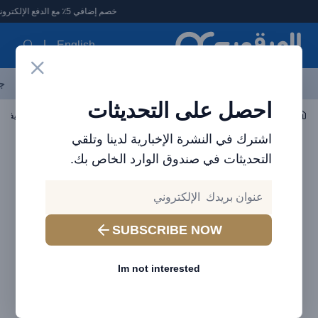
لعرقوب - متجر الإلكترونيات في الإمارات
خصم إضافي 5٪ مع الدفع الإلكتروني
English
آخر العروض
احدث المنتجات
العلامات التجارية
الأكثر مبيعاً
جم
احصل على التحديثات
اكسسوارات الجوال
شواحن الجوال
شاحن حائط فولتمي ريفو 35 ديو لايت (35 واط) أسود
اشترك في النشرة الإخبارية لدينا وتلقي
التحديثات في صندوق الوارد الخاص بك.
SUBSCRIBE NOW
Im not interested