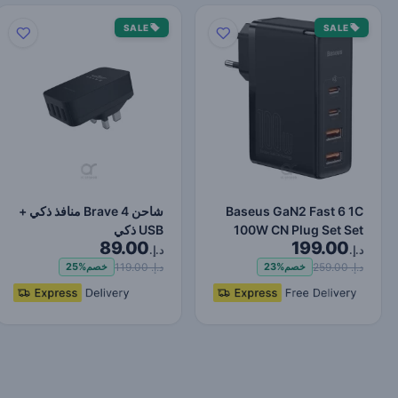
SALE
SALE
Baseus GaN2 Fast 6 1C
شاحن Brave 4 منافذ ذكي +
100W CN Plug Set Set
USB ذكي
89.00
199.00
(مع Type-C إلى Type-C…
د.إ.
د.إ.
د.إ. 259.00
د.إ. 119.00
خصم
23%
خصم
25%