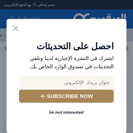
لعرقوب - متجر الإلكترونيات في الإمارات
خصم إضافي 5٪ مع الدفع الإلكتروني
English
آخر العروض
احدث المنتجات
العلامات التجارية
الأكثر مبيعاً
جم
احصل على التحديثات
إكسسوارات اللاب توب والتابلت
قلم ستايلس
اشترك في النشرة الإخبارية لدينا وتلقي
التحديثات في صندوق الوارد الخاص بك.
SUBSCRIBE NOW
Im not interested