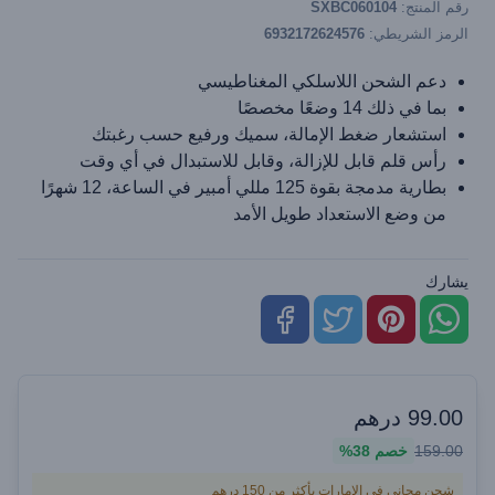
رقم المنتج:
SXBC060104
الرمز الشريطي:
6932172624576
دعم الشحن اللاسلكي المغناطيسي
بما في ذلك 14 وضعًا مخصصًا
استشعار ضغط الإمالة، سميك ورفيع حسب رغبتك
رأس قلم قابل للإزالة، وقابل للاستبدال في أي وقت
بطارية مدمجة بقوة 125 مللي أمبير في الساعة، 12 شهرًا
من وضع الاستعداد طويل الأمد
يشارك
99.00
درهم
159.00
خصم
38%
شحن مجاني في الإمارات بأكثر من 150 درهم