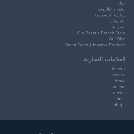
حول
البنود و الظروف
سياسة الخصوصية
التعليمات
اتصل بنا
Our Baseus Branch Store
Our Blog
Out of Stock & Inactive Products
العلامات التجارية
baseus
nitecore
brave
voltme
epeios
havit
philips