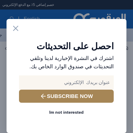
لعرقوب - متجر الإلكترونيات في الإمارات
خصم إضافي 5٪ مع الدفع الإلكتروني
English
آخر العروض
احدث المنتجات
العلامات التجارية
الأكثر مبيعاً
جم
احصل على التحديثات
اكسسوارات الجوال
إكسسوارات يمكن ارتداؤها
de-cover blue
اشترك في النشرة الإخبارية لدينا وتلقي
التحديثات في صندوق الوارد الخاص بك.
SUBSCRIBE NOW
Im not interested