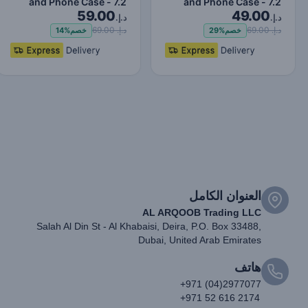
and Phone Case - 7.2
and Phone Case - 7.2
59.00
49.00
Inches Pink
Inches Black
د.إ.
د.إ.
د.إ. 69.00
د.إ. 69.00
خصم
29%
خصم
14%
العنوان الكامل
AL ARQOOB Trading LLC
Salah Al Din St - Al Khabaisi, Deira, P.O. Box 33488,
Dubai, United Arab Emirates
هاتف
+971 (04)2977077
+971 52 616 2174