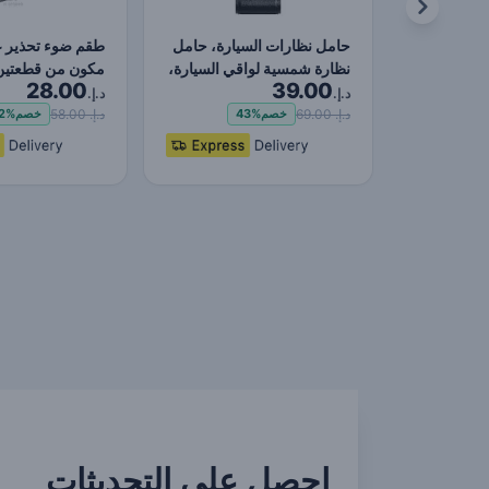
حامل نظارات السيارة، حامل
طقم ضوء تحذير عن
نظارة شمسية لواقي السيارة،
مكون من قطعتين
28.00
39.00
مشابك منظمة…
د.إ.
د.إ.
د.إ. 69.00
د.إ. 58.00
خصم
43%
خصم
2%
احصل على التحديثات