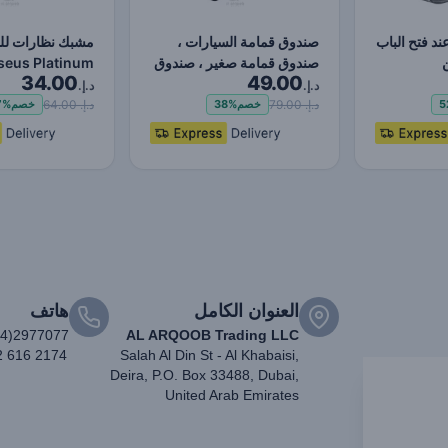
د فتح الباب
صندوق قمامة السيارات ،
مشبك نظارات لل
صندوق قمامة صغير ، صندوق
34.00
49.00
قمامة ، صندوق قم…
لصق) أسود
د.إ.
د.إ.
د.إ. 79.00
د.إ. 64.00
5
خصم
38%
خصم
7%
العنوان الكامل
هاتف
04)2977077
AL ARQOOB Trading LLC
2 616 2174
Salah Al Din St - Al Khabaisi,
Deira, P.O. Box 33488, Dubai,
United Arab Emirates