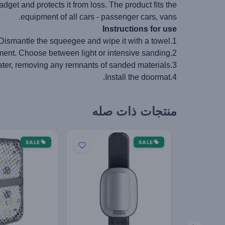
adget and protects it from loss. The product fits the
equipment of all cars - passenger cars, vans.
Instructions for use
1.Dismantle the squeegee and wipe it with a towel.
2.Adjust the clean to the shape and condition of the rubber element. Choose between light or intensive sanding.
3.Rinse the squeegee under running water, removing any remnants of sanded materials.
4.Install the doormat.
منتجات ذات صله
SALE
SALE