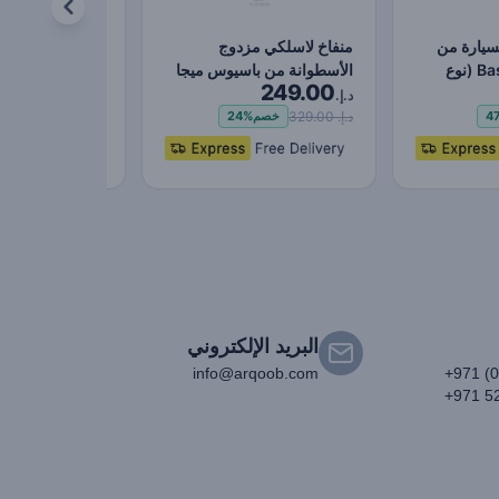
سيارة من
منفاخ لاسلكي مزدوج
EOPower Mini
Baseus Platinum (نوع
الأسطوانة من باسيوس ميجا
149.00
249.00
للطاقة (أسود)
لاسلكية لضبط ا
د.إ.
د.إ.
د.إ. 329.00
د.إ. 179.00
4
خصم
24%
خصم
%
البريد الإلكتروني
info@arqoob.com
+971 (
+971 5