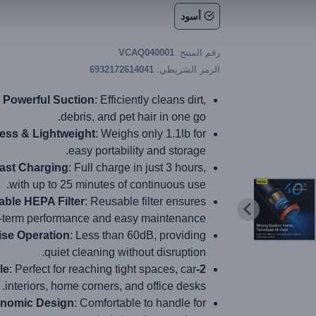
أسود
رقم المنتج:
VCAQ040001
الرمز الشريطي:
6932172614041
 Powerful Suction
: Efficiently cleans dirt,
debris, and pet hair in one go.
ess & Lightweight
: Weighs only 1.1lb for
easy portability and storage.
ast Charging
: Full charge in just 3 hours,
with up to 25 minutes of continuous use.
ble HEPA Filter
: Reusable filter ensures
-term performance and easy maintenance.
se Operation
: Less than 60dB, providing
quiet cleaning without disruption.
: Perfect for reaching tight spaces, car
2-in-1 Nozzle
interiors, home corners, and office desks.
nomic Design
: Comfortable to handle for