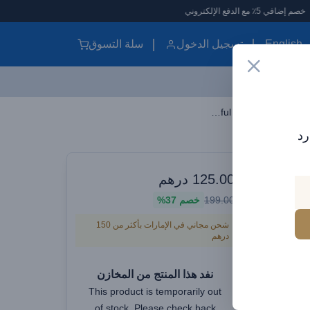
English
تسجيل الدخول
سلة التسوق
Baseus A2Pro Car Vacuum Cleaner - 6000PA Powerful Suction, Cordless & USB-C Rechargeable, Washable HEPA Filter, Quiet Operation - Black
رد
وارات سيارات
125.00
درهم
Baseus
199.00
خصم
37%
6000PA 
شحن مجاني في الإمارات بأكثر من 150
درهم
US
HEPA F
نفد هذا المنتج من المخازن
This product is temporarily out
of stock. Please check back