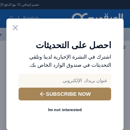
لعرقوب - متجر الإلكترونيات في الإمارات
خصم إضافي 5٪ مع الدفع الإلكتروني
English
آخر العروض
احدث المنتجات
العلامات التجارية
الأكثر مبيعاً
جم
احصل على التحديثات
اكسسوارات الجوال
إكسسوارات يمكن ارتداؤها
اشترك في النشرة الإخبارية لدينا وتلقي
التحديثات في صندوق الوارد الخاص بك.
SUBSCRIBE NOW
Im not interested