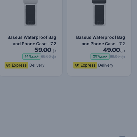
Baseus Waterproof Bag
Baseus Waterproof Bag
and Phone Case - 7.2
and Phone Case - 7.2
59.00
49.00
Inches Pink
Inches Black
د.إ.
د.إ.
د.إ. 69.00
د.إ. 69.00
خصم
29%
خصم
14%