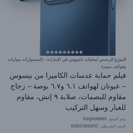
الموزع الرسمي لمنتجات باسيوس في الإمارات - إكسسوارات سيارات
وهواتف مميزة
فيلم حماية عدسات الكاميرا من بيسوس
– عبوتان لهواتف ٦.١ و٦.٧ بوصة – زجاج
مقاوم للبصمات، صلابة ٩ إتش، مقاوم
للغبار وسهل التركيب
رقم المنتج:
SGQK000802
الرمز الشريطي:
6932172616533