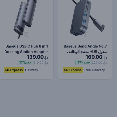
Baseus USB C Hub 8 in 1
Baseus Bend Angle No.7
محول HUB متعدد الوظائف
Docking Station Adapter
139.00
169.00
من النوع C ترقية ر…
مع 4K HDMI لأجهز…
د.إ.
د.إ.
د.إ. 229.00
د.إ. 219.00
خصم
27%
خصم
37%