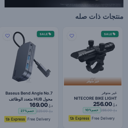
منتجات ذات صله
SALE
SALE
غير متوفر
غير متوفر
Baseus Bend Angle No.7
NITECORE BIKE LIGHT
محول HUB متعدد الوظائف
256.00
169.00
د.إ.
من النوع C ترقية ر…
د.إ.
د.إ. 286.00
خصم
10%
د.إ. 229.00
خصم
27%