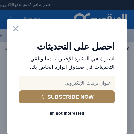
لعرقوب - متجر الإلكترونيات في الإمارات
خصم إضافي 5٪ مع الدفع الإلكتروني
English
آخر العروض
احدث المنتجات
العلامات التجارية
الأكثر مبيعاً
جم
احصل على التحديثات
مصباح يدوي ومصابيح أمامية
مصباح فلاش
hargeable Keychain
اشترك في النشرة الإخبارية لدينا وتلقي
التحديثات في صندوق الوارد الخاص بك.
SUBSCRIBE NOW
Im not interested