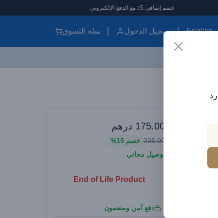
خصم إضافي 5٪ مع الدفع الإلكتروني
English
تسجيل الدخول
سلة التسوق
باور بانك مغناطيسي لاسلكي من باسيوس بسعة ١٠٠٠٠ مللي أمبير، شحن سريع بقوة ٢٠ واط، تصميم مدمج، متوافق مع أجهزة آيفون ١٢ و١٣، لون أسود
رد
وارات سيارات
175.00
درهم
ن باسيوس
205.00
خصم
15%
ن سريع
توصيل مجاني
توافق مع
End of Life Product
دفع آمن ومضمون