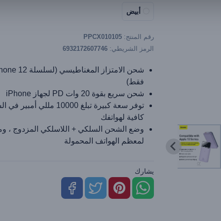
أبيض
رقم المنتج:
PPCX010105
الرمز الشريطي:
6932172607746
فقط)
شحن سريع بقوة 20 وات PD لجهاز iPhone
توفر سعة كبيرة تبلغ 10000 مللي أ
كافية لهواتفك
وضع الشحن السلكي + اللاسلكي المزدوج ، و
لمعظم الهواتف المحمولة
يشارك