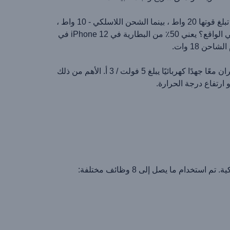
بدعم بروتوكولات الشحن السريع ، يمكن للجهاز إعادة ملء البطارية في هاتفك المحمول على الفور. في حالة الشحن السلكي ، تبلغ قوتها 20 واط ، بينما الشحن اللاسلكي - 10 واط ،
ويمكنها أيضًا شحن الأجهزة بقوة 5 واط - سماعات الأذن وغيرها من الهواتف التي تستهلك 7،5 واط من الطاقة. ماذا يعني ذلك في الواقع؟ يعني 50٪ من البطارية في iPhone 12 في
يحتوي هذا الجهاز على منفذين - مخرج USB 18 W FCP / QC ومخرج USB Type C PD 20 واط ومدخل 18 W QC / PD. يوفران معًا جهدًا كهربائيًا يبلغ 5 فولت / 3 أ. الأهم من ذلك
م ما يصل إلى 8 وظائف مختلفة: