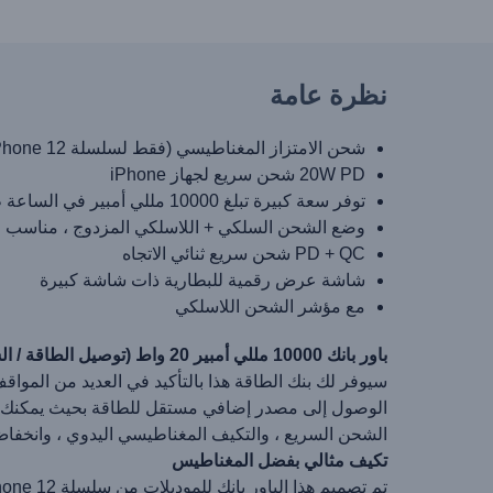
نظرة عامة
شحن الامتزاز المغناطيسي (فقط لسلسلة iPhone 12)
20W PD شحن سريع لجهاز iPhone
توفر سعة كبيرة تبلغ 10000 مللي أمبير في الساعة طاقة كافية لهواتفك
وضع الشحن السلكي + اللاسلكي المزدوج ، مناسب ل
PD + QC شحن سريع ثنائي الاتجاه
شاشة عرض رقمية للبطارية ذات شاشة كبيرة
مع مؤشر الشحن اللاسلكي
باور بانك 10000 مللي أمبير 20 واط (توصيل الطاقة / الشحن السريع) شاحن لاسلكي Qi 10 واط (MagSafe متوافق مع iPhone) (PPMT-03)
سيوفر لك بنك الطاقة هذا بالتأكيد في العديد من المواق
الشحن السريع ، والتكيف المغناطيسي اليدوي ، وانخفاض 
تكيف مثالي بفضل المغناطيس
تم تصميم هذا الباور بانك للموديلات من سلسلة iPhone 12. يمكنه الاتصال بها عبر المغناطيس ، مما يضمن التصاق مثالي ، وقبضة قوية ، وتدفق سريع وثابت للبيانات.