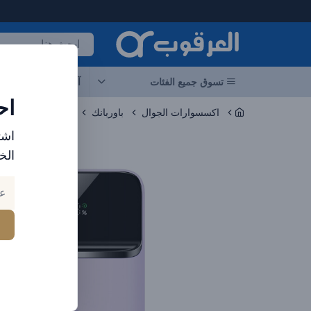
لعرقوب - متجر الإلكترونيات في الإمارات
تسوق جميع الفئات
آخر العروض
احد
اح
اكسسوارات الجوال
باوربانك
اشت
الخ