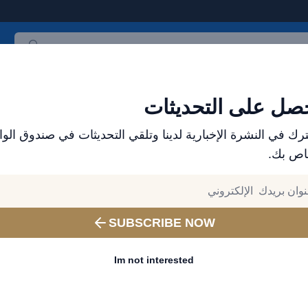
ث المنتجات
العلامات التجارية
الأكثر مبيعاً
جميع المنتجات
صل على التحديثات
رك في النشرة الإخبارية لدينا وتلقي التحديثات في صندوق الوا
اص بك.
الموزع الرسمي لمنتجات باسيوس في الإمارات - إكسس
وهواتف مميزة
باور بانك مغناطيسي لاسلكي م
بسعة ١٠٠٠٠ مللي أمبير، شح
SUBSCRIBE NOW
بقوة ٢٠ واط، تصميم مدمج، م
Im not interested
أجهزة آيفون ١٢ و١٣، لون أسود
إختر لون