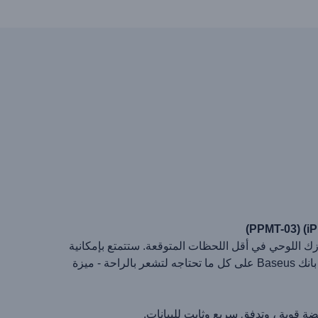
ازك اللوحي في أقل اللحظات المتوقعة. ستتمتع بإمكانية
الوصول إلى مصدر إضافي مستقل للطاقة بحيث يمكنك شحن أجهزتك في المكتب أو في رحلة أو في الهواء الطلق. يحتوي باور بانك Baseus على كل ما تحتاجه لتشعر بالراحة - ميزة