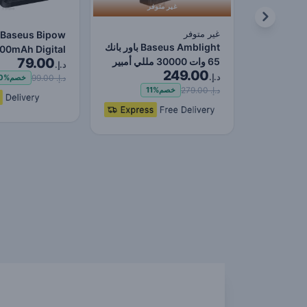
غير متوفر
غير متوفر
Baseus Bipow
Baseus Amblight باور بانك
00mAh Digital
79.00
65 وات 30000 مللي أمبير
ay Power Bank,
د.إ.
249.00
في الساعة إصدا…
د.إ.
0W Fast Charg…
د.إ. 99.00
خصم
0%
د.إ. 279.00
خصم
11%