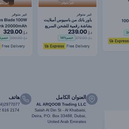
غير متوفر
غير متو
غير متوفر
غير متوفر
باور بانك من باسيوس أمبلايت
us Blade 100W
100
بشاشة رقمية للشحن السريع
ank 20000mAh
Displ
329.00
239.00
30000 مللي…
pe C PD
2
د.إ.
د.إ.
2
Power…
د.إ. 279.00
د.إ. 359.00
خصم
14%
خصم
%
العنوان الكامل
هاتف
04)2977077
AL ARQOOB Trading LLC
2 616 2174
Salah Al Din St - Al Khabaisi,
Deira, P.O. Box 33488, Dubai,
United Arab Emirates