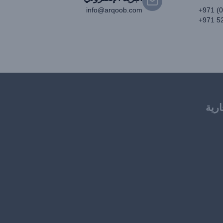
info@arqoob.com
+971 (
+971 5
ارية