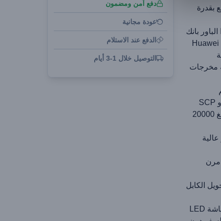
دفع آمن ومضمون
 بقدرة
عودة مجانية
22.5W  لأجهزة Huawei: هذا الباور بانك
الدفع عند الاستلام
متوافق مع 22.5W SCP سريع الشحن لأجهزة Huawei
التوصيل خلال 1-3 أيام
ثة مخرجات
سعة كبيرة وعمر بطارية طويل: سعة كبيرة تبلغ 20000
عالية
ن مخفي متين ومقاوم للكسر: كابل TPE مرن
يل الكابل
لا تخمن أبدًا مستوى البطارية الحالي: تعرض شاشة LED
السفر دون