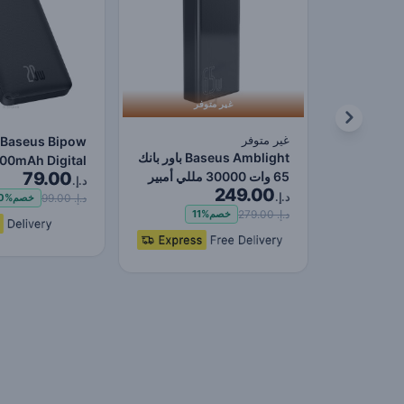
غير متوفر
غير متوفر
Baseus Bipow
Baseus Amblight باور بانك
00mAh Digital
79.00
65 وات 30000 مللي أمبير
ay Power Bank,
د.إ.
249.00
في الساعة إصدا…
د.إ.
0W Fast Charg…
د.إ. 99.00
خصم
0%
د.إ. 279.00
خصم
11%