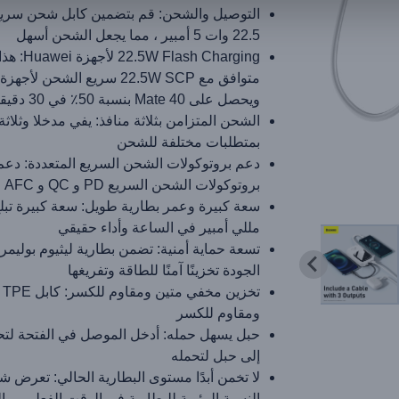
التوصيل والشحن: قم بتضمين كابل شحن سريع
22.5 وات 5 أمبير ، مما يجعل الشحن أسهل
Flash Charging
ويحصل على Mate 40 بنسبة 50٪ في 30 دقيقة
الشحن المتزامن بثلاثة منافذ: يفي مدخلا وثلا
بمتطلبات مختلفة للشحن
دعم بروتوكولات الشحن السريع المتعددة: دعم
بروتوكولات الشحن السريع PD و QC و AFC و SCP
مللي أمبير في الساعة وأداء حقيقي
تسعة حماية أمنية: تضمن بطارية ليثيوم بوليمر 
الجودة تخزينًا آمنًا للطاقة وتفريغها
تخزي
ومقاوم للكسر
حبل يسهل حمله: أدخل الموصل في الفتحة لتحو
إلى حبل لتحمله
النسبة المئوية للبطارية في الوقت الفعلي ، و