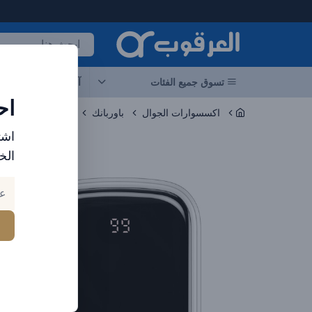
لعرقوب - متجر الإلكترونيات في الإمارات
تسوق جميع الفئات
آخر العروض
احد
اح
اكسسوارات الجوال
باوربانك
اشت
الخ