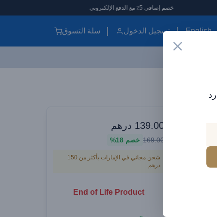
خصم إضافي 5٪ مع الدفع الإلكتروني
English
تسجيل الدخول
سلة التسوق
Baseus Qpow Digital Display بنك طاقة سريع الشحن 20000 مللي أمبير 22.5 واط مع كابل Type-C أبيض
رد
وارات سيارات
139.00
درهم
Baseus Qpow Digital Disp بنك طاقة
169.00
خصم
18%
سريع الشحن 20000 مللي أمبير 22.5
شحن مجاني في الإمارات بأكثر من 150
درهم
End of Life Product