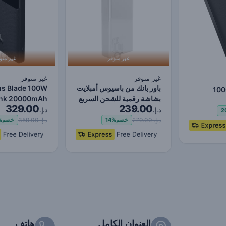
غير متوفر
غير متو
غير متوفر
غير متوفر
باور بانك من باسيوس أمبلايت
us Blade 100W
100
بشاشة رقمية للشحن السريع
ank 20000mAh
Displ
329.00
239.00
30000 مللي…
pe C PD
2
د.إ.
د.إ.
2
Power…
د.إ. 279.00
د.إ. 359.00
خصم
14%
خصم
%
العنوان الكامل
هاتف