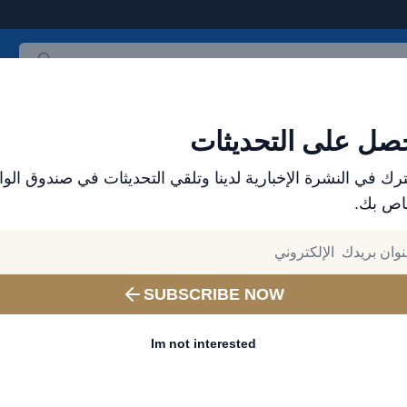
ث المنتجات
العلامات التجارية
الأكثر مبيعاً
جميع المنتجات
صل على التحديثات
رك في النشرة الإخبارية لدينا وتلقي التحديثات في صندوق الوا
اص بك.
الموزع الرسمي لمنتجات باسيوس في الإمارات - إكسس
وهواتف مميزة
lay
SUBSCRIBE NOW
واط مع كابل Type-C أبيض
Im not interested
رقم المنتج:
PPQD-I02
الرمز الشريطي:
6953156206434